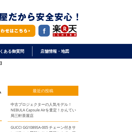
くある御質問
店舗情報・地図
店】
最近の投稿
い
中古プロジェクターの人気モデル！
NEBULA Capsule Airを査定！かんてい
局三軒茶屋店
GUCCI GG1089SA-005 チェーン付きサ