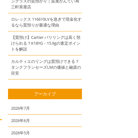
ングラスの質預かり｜質屋かんてい局
三軒茶屋店
ロレックス 116610LVを急ぎで現金化す
るなら質預りが最適な理由
【質預け】Cartier パリリングは高く預
けられる？K18YG・15.9gの査定ポイン
トを解説
カルティエのリングは質預けできる？
タンクフランセーズLMの価値と融資の
目安
アーカイブ
2026年7月
2026年6月
2026年5月