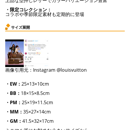
上品な型押しレザーでカラーバリエーション豊富
・限定コレクション：
コラボや季節限定素材も定期的に登場
サイズ展開
画像引用元：Instagram @louisvuitton
・EW：
25×13×10cm
・BB：
18×15×8.5cm
・PM：
25×19×11.5cm
・MM：
35×27×14cm
・GM：
41.5×32×17cm