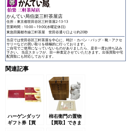
かんてい局伯楽三軒茶屋店
住所：
東京都世田谷区三軒茶屋2-13-13
営業時間：10:00～19:00(水曜定休日)
東急田園都市線三軒茶屋 世田谷通り口より約20秒
当店では世田谷区三軒茶屋を中心に、時計・カバン・バッグ・靴・アクセ
サリーなどの買い取りを積極的に行っております。
ご自宅でご使用になっていないものがありましたら、是非一度お持ち込み
下さい。 当店スタッフが、目一杯査定させていただきます。出張買取や宅
配買取にも対応しております。
関連記事
ハーゲンダッツ
柿右衛門の置物
ギフト券【買
【買取】できま
取】できます
す【世田谷】