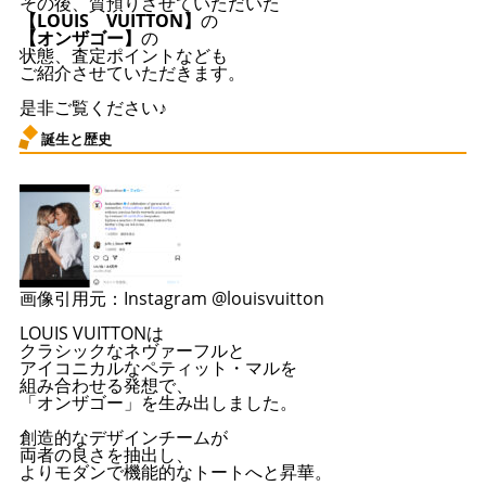
その後、質預りさせていただいた
【LOUIS VUITTON】
の
【オンザゴー】
の
状態、査定ポイントなども
ご紹介させていただきます。
是非ご覧ください♪
誕生と歴史
画像引用元：Instagram @louisvuitton
LOUIS VUITTONは
クラシックなネヴァーフルと
アイコニカルなペティット・マルを
組み合わせる発想で、
「オンザゴー」を生み出しました。
創造的なデザインチームが
両者の良さを抽出し、
よりモダンで機能的なトートへと昇華。