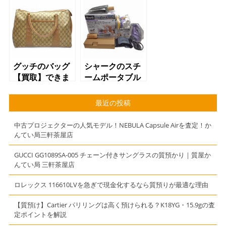
【世田谷】【三
【三軒茶屋】
軒茶屋】【駒
【駒沢】【上
沢】【上馬】
馬】
グッチのバッグ
シャークのスチ
【買取】できま
ームポータブル
す【世田谷】
【買取】できま
【三軒茶屋】
す【世田谷】
最近の投稿
【駒沢】【上
【三軒茶屋】
馬】
【駒沢】【上
中古プロジェクターの人気モデル！NEBULA Capsule Airを査定！か
馬】
んてい局三軒茶屋店
GUCCI GG1089SA-005 チェーン付きサングラスの質預かり｜質屋か
んてい局 三軒茶屋店
ロレックス 116610LVを急ぎで現金化するなら質預りが最適な理由
【質預け】Cartier パリリングは高く預けられる？K18YG・15.9gの査
定ポイントを解説