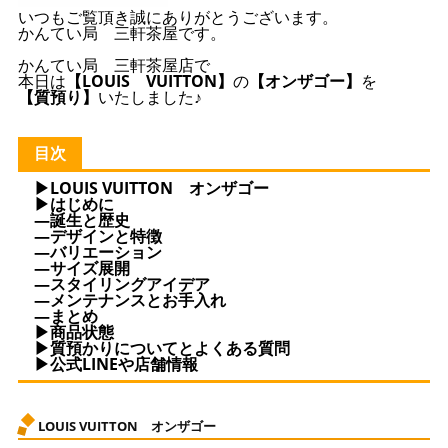
いつもご覧頂き誠にありがとうございます。
かんてい局 三軒茶屋です。
かんてい局 三軒茶屋店で
本日は
【LOUIS VUITTON】
の
【オンザゴー】
を
【質預り】
いたしました♪
目次
▶LOUIS VUITTON オンザゴー
▶はじめに
—誕生と歴史
—デザインと特徴
—バリエーション
—サイズ展開
—スタイリングアイデア
—メンテナンスとお手入れ
—まとめ
▶商品状態
▶質預かりについてとよくある質問
▶公式LINEや店舗情報
LOUIS VUITTON オンザゴー