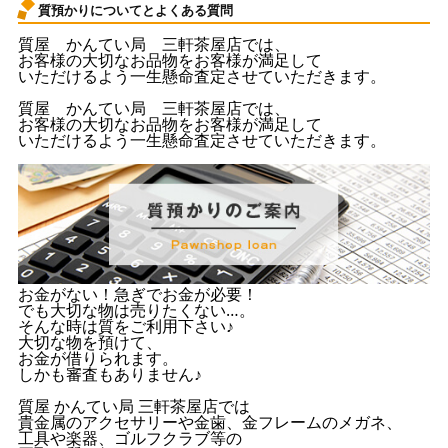
質預かりについてとよくある質問
質屋 かんてい局 三軒茶屋店では、
お客様の大切なお品物をお客様が満足して
いただけるよう一生懸命査定させていただきます。
質屋 かんてい局 三軒茶屋店では、
お客様の大切なお品物をお客様が満足して
いただけるよう一生懸命査定させていただきます。
お金がない！急ぎでお金が必要！
でも大切な物は売りたくない…。
そんな時は質をご利用下さい♪
大切な物を預けて、
お金が借りられます。
しかも審査もありません♪
質屋 かんてい局 三軒茶屋店では
貴金属のアクセサリーや金歯、金フレームのメガネ、
工具や楽器、ゴルフクラブ等の