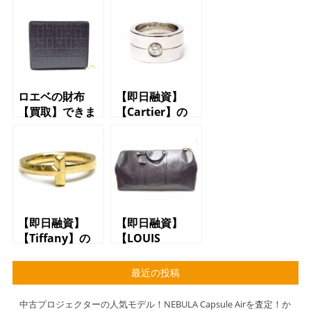
ロエベの財布
【即日融資】
【買取】できま
【Cartier】の
す【世田谷】
【リング】で
【三軒茶屋】
【質預かり】で
【駒沢】【上
きます【質】
馬】
【かんてい局】
【三軒茶屋店】
【即日融資】
【即日融資】
【Tiffany】の
【LOUIS
【リング】で
VUITTON】の
【質預かり】で
【バッグ】で
最近の投稿
きます【質】
【質預かり】で
【かんてい局】
きます【質】
中古プロジェクターの人気モデル！NEBULA Capsule Airを査定！か