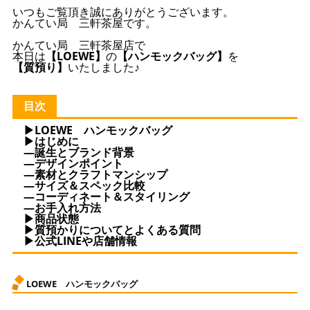
いつもご覧頂き誠にありがとうございます。
かんてい局 三軒茶屋です。
かんてい局 三軒茶屋店で
本日は
【LOEWE】
の
【ハンモックバッグ】
を
【質預り】
いたしました♪
目次
▶LOEWE ハンモックバッグ
▶はじめに
—誕生とブランド背景
—デザインポイント
—素材とクラフトマンシップ
—サイズ＆スペック比較
—コーディネート＆スタイリング
—お手入れ方法
▶商品状態
▶質預かりについてとよくある質問
▶公式LINEや店舗情報
LOEWE ハンモックバッグ