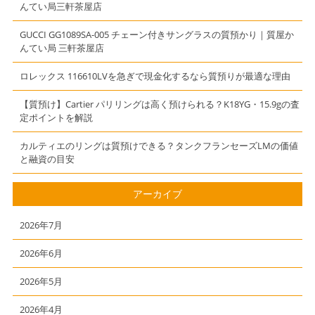
【三軒茶屋】
【かんてい局】
んてい局三軒茶屋店
GUCCI GG1089SA-005 チェーン付きサングラスの質預かり｜質屋か
んてい局 三軒茶屋店
ロレックス 116610LVを急ぎで現金化するなら質預りが最適な理由
【質預け】Cartier パリリングは高く預けられる？K18YG・15.9gの査
定ポイントを解説
カルティエのリングは質預けできる？タンクフランセーズLMの価値
と融資の目安
アーカイブ
2026年7月
2026年6月
2026年5月
2026年4月