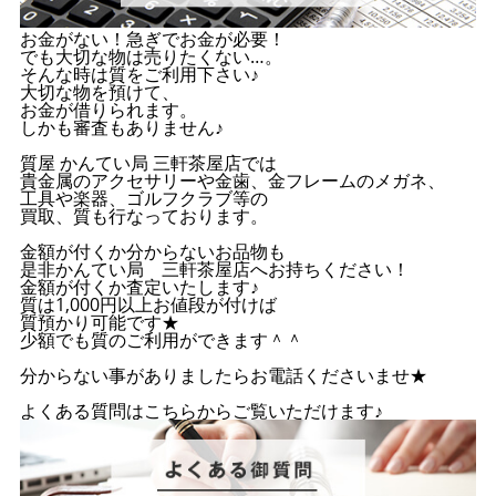
お金がない！急ぎでお金が必要！
でも大切な物は売りたくない…。
そんな時は質をご利用下さい♪
大切な物を預けて、
お金が借りられます。
しかも審査もありません♪
質屋 かんてい局 三軒茶屋店では
貴金属のアクセサリーや金歯、金フレームのメガネ、
工具や楽器、ゴルフクラブ等の
買取、質も行なっております。
金額が付くか分からないお品物も
是非かんてい局 三軒茶屋店へお持ちください！
金額が付くか査定いたします♪
質は1,000円以上お値段が付けば
質預かり可能です★
少額でも質のご利用ができます＾＾
分からない事がありましたらお電話くださいませ★
よくある質問はこちらからご覧いただけます♪