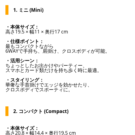
1. ミニ (Mini)
・本体サイズ：
高さ19.5 × 幅11 × 奥行17 cm
・仕様ポイント：
最もコンパクトながら
6WAYで手持ち、肩掛け、クロスボディが可能。
・活用シーン：
ちょっとしたお出かけやパーティー、
スマホとカード類だけを持ち歩く時に最適。
・スタイリング：
華奢な手首掛けでエッジを効かせたり、
クロスボディでスポーティに。
2. コンパクト (Compact)
・本体サイズ：
高さ20.8 × 幅14.4 × 奥行19.5 cm