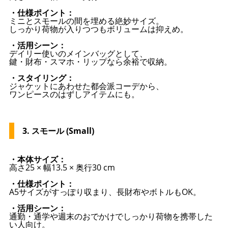
・仕様ポイント：
ミニとスモールの間を埋める絶妙サイズ。
しっかり荷物が入りつつもボリュームは抑えめ。
・活用シーン：
デイリー使いのメインバッグとして、
鍵・財布・スマホ・リップなら余裕で収納。
・スタイリング：
ジャケットにあわせた都会派コーデから、
ワンピースのはずしアイテムにも。
3. スモール (Small)
・本体サイズ：
高さ25 × 幅13.5 × 奥行30 cm
・仕様ポイント：
A5サイズがすっぽり収まり、長財布やボトルもOK。
・活用シーン：
通勤・通学や週末のおでかけでしっかり荷物を携帯した
い人向け。