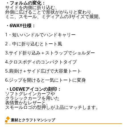
・フォルムの変化：
サイドを内側に折り込む、
外側に広げることで形状ががらりと変わり、
ミニ、スモール、ミディアムの3サイズで展開。
・6WAY仕様：
1・短いハンドルでハンドキャリー
2．中に折り込むとトート風
3.サイド折り込み＋ストラップでショルダー
4.クロスボディのコンパクトタイプ
5.肩掛け＋サイド広げで大容量トート
6.ジップを開けると一気にトートに変身
・LOEWEアイコンの刻印：
ソフトグレインカーフや
クラシックカーフを用いた
表情豊かなレザーと、
スモールロゴの型押しが上品にマッチします。
素材とクラフトマンシップ