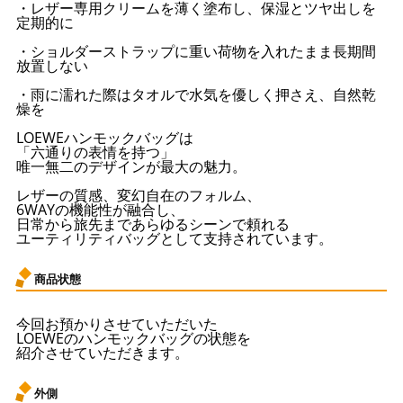
・レザー専用クリームを薄く塗布し、保湿とツヤ出しを
定期的に
・ショルダーストラップに重い荷物を入れたまま長期間
放置しない
・雨に濡れた際はタオルで水気を優しく押さえ、自然乾
燥を
LOEWEハンモックバッグは
「六通りの表情を持つ」
唯一無二のデザインが最大の魅力。
レザーの質感、変幻自在のフォルム、
6WAYの機能性が融合し、
日常から旅先まであらゆるシーンで頼れる
ユーティリティバッグとして支持されています。
商品状態
今回お預かりさせていただいた
LOEWEのハンモックバッグの状態を
紹介させていただきます。
外側