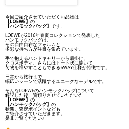
今回ご紹介させていただくお品物は
【LOEWE】
の
【ハンモックバッグ】
です。
LOEWEが2016年春夏コレクションで発表した
ハンモックバッグは、
その自由自在なフォルムと
多彩な持ち方が注目を集めています。
手で抱えるハンドキャリーから肩掛け、
クロスボディ、さらにはトート状に開いて
荷物を増やすこともできる6WAY仕様が特徴です。
日常から旅行まで
幅広いシーンで活躍するユニークなモデルです。
そんなLOEWEのハンモックバッグについて
解説した後、質預りさせていただいた
【LOEWE】
の
【ハンモックバッグ】
の
状態、査定ポイントなども
ご紹介させていただきます。
是非ご覧ください♪