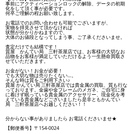
事前にアクティベーションロックの解除、データの初期
化をして頂く事が必要です。
何卒ご理解の程お願い致します。
お電話でのお問い合わせも可能でございますが、
実物を拝見させて頂かなければ
状態が分かりかねますので、
大体のお値段となってしまう事、ご了承くださいませ。
査定だけでも結構です！
質屋 かんてい局 三軒茶屋店では、お客様の大切なお
品物をお客様が満足していただけるよう一生懸命買取さ
せていただきます。
お金がない！お金が必要！
でも大切な物は売りたくない…。
そんな時は質をご利用下さい♪
質屋 かんてい局 三軒茶屋店では貴金属の買取、質も行な
っております。金歯や金フレームのメガネ、ご自宅に身
に着けず眠っている貴金属のアクセサリー、現金化を考
えている貴金属などございましたら是非ともかんてい
局 三軒茶屋店へお越しください！！
分からない事がありましたら お電話くださいませ★
【郵便番号】〒154-0024