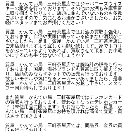
質屋 かんてい局 三軒茶屋店ではジャパニーズウイス
キーの販売を行っております。その他のお酒も在庫豊富
に取り揃えております。店頭に並んでいないものも多数
ございますので、気になるお酒がございましたら、お気
軽にスタッフまでお声掛けください！
質屋 かんてい局 三軒茶屋店ではお酒の買取も強化し
ております。自宅や実家に眠っている飲まない酒類がご
ざいましたら、是非 質屋 かんてい局 三軒茶屋店に
ご来店頂けますよう宜しくお願い致します。家でホコリ
をかぶっているようであれば、買取させて頂き、お小遣
いにするのも手ではないでしょうか？
質屋 かんてい局 三軒茶屋店では腕時計の販売も行っ
ております。国産、海外ブランドも豊富に取り揃えてお
り、店頭のみならずネットでの販売も行っております。
欲しいモデルや気になるメーカーがありましたら、是非
質屋 かんてい局 三軒茶屋店へお越し下さい。スタッ
フ一同お待ちしております！
また質屋 かんてい局 三軒茶屋店ではテレホンカード
の買取も行っております。使わなくなったテレホンカー
ド（未使用品に限ります）をお持ちでしたら、質屋 か
んてい局 三軒茶屋店にお持ち頂ければ高値で査定・買
取させて頂きます。
質屋 かんてい局 三軒茶屋店では、商品券、金券の買
取も行っております。