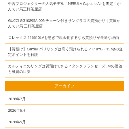
【かんてい局】
度/700ml 質
中古プロジェクターの人気モデル！NEBULA Capsule Airを査定！か
【三軒茶屋】
屋 かんてい
んてい局三軒茶屋店
局 三軒茶屋店
（東急田園都市
GUCCI GG1089SA-005 チェーン付きサングラスの質預かり｜質屋か
んてい局 三軒茶屋店
線用賀駅からお
越しのお客様よ
ロレックス 116610LVを急ぎで現金化するなら質預りが最適な理由
り買取させて頂
きました）
【質預け】Cartier パリリングは高く預けられる？K18YG・15.9gの査
定ポイントを解説
カルティエのリングは質預けできる？タンクフランセーズLMの価値
と融資の目安
アーカイブ
2026年7月
2026年6月
2026年5月