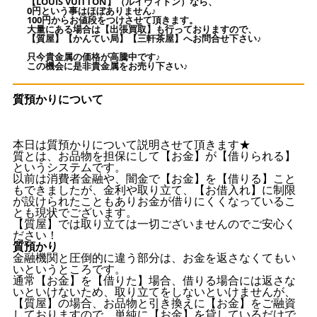
【LOUIS VUITTON】（ルイヴィトン）なら、
0円という事はほぼありません♪
100円からお値段をつけさせて頂きます。
大量にある場合は【出張買取】も行っておりますので、
【質屋】【かんてい局】【三軒茶屋】へお問合せ下さい♪
只今貴金属の価格が高騰中です♪
この機会に是非貴金属をお売り下さい♪
質預かりについて
本日は質預かりについて説明させて頂きます★
質とは、お品物を担保にして【お金】が【借りられる】
というシステムです。
以前は消費者金融や、闇金で【お金】を【借りる】こと
もできましたが、金利や取り立て、【お借入れ】に制限
が設けられたこともありお金が借りにくくなっているこ
とも現状でございます。
【質屋】では取り立ては一切ございませんのでご安心く
ださい！
質預かり
金融機関と圧倒的に違う部分は、お金を返さなくてもい
いというところです。
通常【お金】を【借りた】場合、借りる場合には返さな
いといけないため、取り立てをしないといけませんが、
【質屋】の場合、お品物と引き換えに【お金】をご融資
しておりますので、単純に【お金】を貸しているだけで