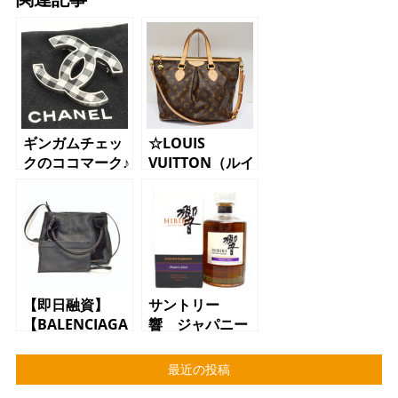
ギンガムチェッ
☆LOUIS
クのココマーク♪
VUITTON（ルイ
ヴィトン）パレ
ルモPM☆
【即日融資】
サントリー
【BALENCIAGA
響 ジャパニー
やFERRAGAMO
ズ ハーモニ
等のバッグで質
ー マスターズ
最近の投稿
預かり】【質】
セレクト 43