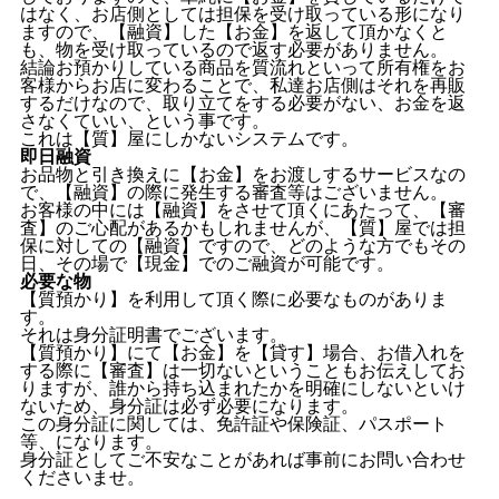
はなく、お店側としては担保を受け取っている形になり
ますので、【融資】した【お金】を返して頂かなくと
も、物を受け取っているので返す必要がありません。
結論お預かりしている商品を質流れといって所有権をお
客様からお店に変わることで、私達お店側はそれを再販
するだけなので、取り立てをする必要がない、お金を返
さなくていい、という事です。
これは【質】屋にしかないシステムです。
即日融資
お品物と引き換えに【お金】をお渡しするサービスなの
で、【融資】の際に発生する審査等はございません。
お客様の中には【融資】をさせて頂くにあたって、【審
査】のご心配があるかもしれませんが、【質】屋では担
保に対しての【融資】ですので、どのような方でもその
日、その場で【現金】でのご融資が可能です。
必要な物
【質預かり】を利用して頂く際に必要なものがありま
す。
それは身分証明書でございます。
【質預かり】にて【お金】を【貸す】場合、お借入れを
する際に【審査】は一切ないということもお伝えしてお
りますが、誰から持ち込まれたかを明確にしないといけ
ないため、身分証は必ず必要になります。
この身分証に関しては、免許証や保険証、パスポート
等、になります。
身分証としてご不安なことがあれば事前にお問い合わせ
くださいませ。