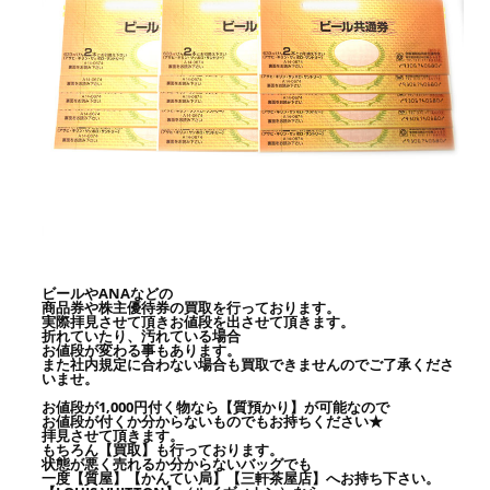
ビールやANAなどの
商品券や株主優待券の買取を行っております。
実際拝見させて頂きお値段を出させて頂きます。
折れていたり、汚れている場合
お値段が変わる事もあります。
また社内規定に合わない場合も買取できませんのでご了承くださ
いませ。
お値段が1,000円付く物なら【質預かり】が可能なので
お値段が付くか分からないものでもお持ちください★
拝見させて頂きます。
もちろん【買取】も行っております。
状態が悪く売れるか分からないバッグでも
一度【質屋】【かんてい局】【三軒茶屋店】へお持ち下さい。