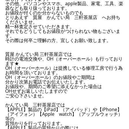
その他、パソコンやスマホ、apple製品、家電、工具、楽
器なども取り扱っております。
お値段が付くのか分からないものでも
とりあえず 質屋 かんてい局 三軒茶屋店 へお持ち
くださいませ。
精一杯査定させていただきます。
それでもどうしてもお値段がつけられない物もございま
す。
その際は何卒ご理解の方、宜しくお願い致します。
質屋 かんてい局 三軒茶屋店では
時計の電池交換や、OH（オーバーホール）も行っており
ます★
OH（オーバーホール）は提携している修理工房で行う為
お時間を頂いております。
OH（オーバーホール）のお値段やご期間は
分かり次第お電話でお伝えいたします。
お値段や、期間のご希望に添えなかった場合は
OHせずお返しいたしますので
ご安心下さいませ。
かんてい局 三軒茶屋店では
【APPLE】製品の【iPad】（アイパッド）や【iPhone】
（アイフォン）【Apple watch】（アップルウォッチ）
等の
質預かりを行っております。
【APPLE】製品の質預かりの際には