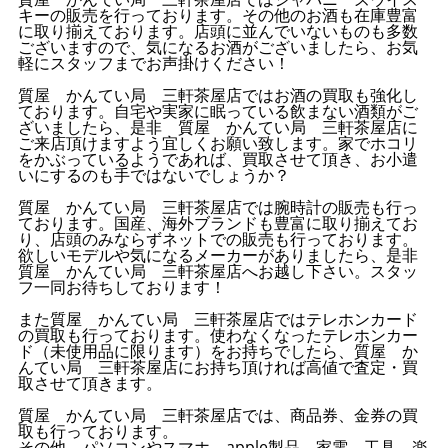
キーの販売を行っております。その他のお酒も在庫豊富
に取り揃えております。店頭に並んでいないものも多数
ございますので、気になるお酒がございましたら、お気
軽にスタッフまでお声掛けください！
質屋 かんてい局 三軒茶屋店ではお酒の買取も強化し
ております。自宅や実家に眠っている飲まない酒類がご
ざいましたら、是非 質屋 かんてい局 三軒茶屋店に
ご来店頂けますよう宜しくお願い致します。家でホコリ
をかぶっているようであれば、買取させて頂き、お小遣
いにするのも手ではないでしょうか？
質屋 かんてい局 三軒茶屋店では腕時計の販売も行っ
ております。国産、海外ブランドも豊富に取り揃えてお
り、店頭のみならずネットでの販売も行っております。
欲しいモデルや気になるメーカーがありましたら、是非
質屋 かんてい局 三軒茶屋店へお越し下さい。スタッ
フ一同お待ちしております！
また質屋 かんてい局 三軒茶屋店ではテレホンカード
の買取も行っております。使わなくなったテレホンカー
ド（未使用品に限ります）をお持ちでしたら、質屋 か
んてい局 三軒茶屋店にお持ち頂ければ高値で査定・買
取させて頂きます。
質屋 かんてい局 三軒茶屋店では、商品券、金券の買
取も行っております。
その他、パソコンやスマホ、apple製品、家電、工具、楽