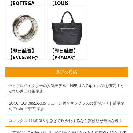
【BOTTEGA
【LOUIS
VENETAや
VUITTONや
COACH、LOUIS
GUCCIなどの財
VUITTONや
布やバッグで質
GUCCIなどのバ
預かり】【質】
ッグや財布で質
【かんてい局】
預かり】【質】
【三軒茶屋】
【かんてい局】
【即日融資】
【即日融資】
【三軒茶屋】
【BVLGARIや
【PRADAや
GUCCIなどのア
GUCCI、
クセサリーで質
HERMESのバッ
最近の投稿
預かり】【質】
グやアクセサリ
【かんてい局】
ーで質預かり】
中古プロジェクターの人気モデル！NEBULA Capsule Airを査定！か
【三軒茶屋】
【かんてい局】
んてい局三軒茶屋店
【質】【三軒茶
屋】
GUCCI GG1089SA-005 チェーン付きサングラスの質預かり｜質屋か
んてい局 三軒茶屋店
ロレックス 116610LVを急ぎで現金化するなら質預りが最適な理由
【質預け】Cartier パリリングは高く預けられる？K18YG・15.9gの査