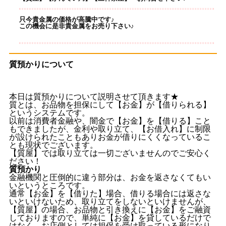
只今貴金属の価格が高騰中です♪
この機会に是非貴金属をお売り下さい♪
質預かりについて
本日は質預かりについて説明させて頂きます★
質とは、お品物を担保にして【お金】が【借りられる】
というシステムです。
以前は消費者金融や、闇金で【お金】を【借りる】こと
もできましたが、金利や取り立て、【お借入れ】に制限
が設けられたこともありお金が借りにくくなっているこ
とも現状でございます。
【質屋】では取り立ては一切ございませんのでご安心く
ださい！
質預かり
金融機関と圧倒的に違う部分は、お金を返さなくてもい
いというところです。
通常【お金】を【借りた】場合、借りる場合には返さな
いといけないため、取り立てをしないといけませんが、
【質屋】の場合、お品物と引き換えに【お金】をご融資
しておりますので、単純に【お金】を貸しているだけで
はなく、お店側としては担保を受け取っている形になり