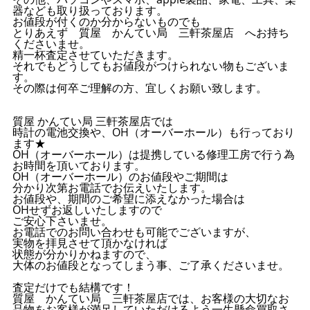
器なども取り扱っております。
お値段が付くのか分からないものでも
とりあえず 質屋 かんてい局 三軒茶屋店 へお持ち
くださいませ。
精一杯査定させていただきます。
それでもどうしてもお値段がつけられない物もございま
す。
その際は何卒ご理解の方、宜しくお願い致します。
質屋 かんてい局 三軒茶屋店では
時計の電池交換や、OH（オーバーホール）も行っており
ます★
OH（オーバーホール）は提携している修理工房で行う為
お時間を頂いております。
OH（オーバーホール）のお値段やご期間は
分かり次第お電話でお伝えいたします。
お値段や、期間のご希望に添えなかった場合は
OHせずお返しいたしますので
ご安心下さいませ。
お電話でのお問い合わせも可能でございますが、
実物を拝見させて頂かなければ
状態が分かりかねますので、
大体のお値段となってしまう事、ご了承くださいませ。
査定だけでも結構です！
質屋 かんてい局 三軒茶屋店では、お客様の大切なお
品物をお客様が満足していただけるよう一生懸命買取さ