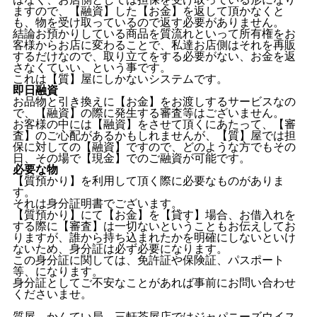
ますので、【融資】した【お金】を返して頂かなくと
も、物を受け取っているので返す必要がありません。
結論お預かりしている商品を質流れといって所有権をお
客様からお店に変わることで、私達お店側はそれを再販
するだけなので、取り立てをする必要がない、お金を返
さなくていい、という事です。
これは【質】屋にしかないシステムです。
即日融資
お品物と引き換えに【お金】をお渡しするサービスなの
で、【融資】の際に発生する審査等はございません。
お客様の中には【融資】をさせて頂くにあたって、【審
査】のご心配があるかもしれませんが、【質】屋では担
保に対しての【融資】ですので、どのような方でもその
日、その場で【現金】でのご融資が可能です。
必要な物
【質預かり】を利用して頂く際に必要なものがありま
す。
それは身分証明書でございます。
【質預かり】にて【お金】を【貸す】場合、お借入れを
する際に【審査】は一切ないということもお伝えしてお
りますが、誰から持ち込まれたかを明確にしないといけ
ないため、身分証は必ず必要になります。
この身分証に関しては、免許証や保険証、パスポート
等、になります。
身分証としてご不安なことがあれば事前にお問い合わせ
くださいませ。
質屋 かんてい局 三軒茶屋店ではジャパニーズウイス