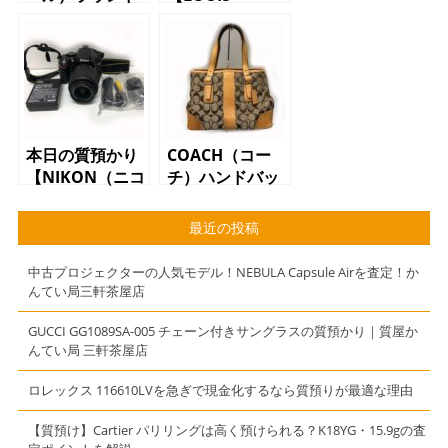
ファスナー長財
VUITTON（ルイ
布 ブルー
ヴィトン）
M5249 ショル
ダーバッグ エ
ピ イエロー】
本日の質預かり
COACH（コー
【NIKON（ニコ
チ）ハンドバッ
ン）D5100 一
グ 6336 シグ
眼レフ ブラッ
ネチャー
最近の投稿
ク】
中古プロジェクターの人気モデル！NEBULA Capsule Airを査定！か
んてい局三軒茶屋店
GUCCI GG1089SA-005 チェーン付きサングラスの質預かり｜質屋か
んてい局 三軒茶屋店
ロレックス 116610LVを急ぎで現金化するなら質預りが最適な理由
【質預け】Cartier パリリングは高く預けられる？K18YG・15.9gの査