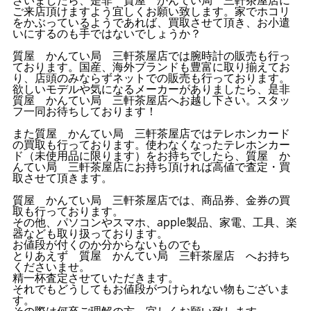
ご来店頂けますよう宜しくお願い致します。家でホコリ
をかぶっているようであれば、買取させて頂き、お小遣
いにするのも手ではないでしょうか？
質屋 かんてい局 三軒茶屋店では腕時計の販売も行っ
ております。国産、海外ブランドも豊富に取り揃えてお
り、店頭のみならずネットでの販売も行っております。
欲しいモデルや気になるメーカーがありましたら、是非
質屋 かんてい局 三軒茶屋店へお越し下さい。スタッ
フ一同お待ちしております！
また質屋 かんてい局 三軒茶屋店ではテレホンカード
の買取も行っております。使わなくなったテレホンカー
ド（未使用品に限ります）をお持ちでしたら、質屋 か
んてい局 三軒茶屋店にお持ち頂ければ高値で査定・買
取させて頂きます。
質屋 かんてい局 三軒茶屋店では、商品券、金券の買
取も行っております。
その他、パソコンやスマホ、apple製品、家電、工具、楽
器なども取り扱っております。
お値段が付くのか分からないものでも
とりあえず 質屋 かんてい局 三軒茶屋店 へお持ち
くださいませ。
精一杯査定させていただきます。
それでもどうしてもお値段がつけられない物もございま
す。
その際は何卒ご理解の方、宜しくお願い致します。