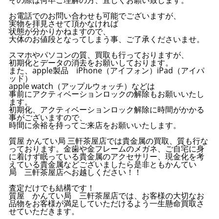
お電話でのお問い合わせも可能でございますが、
実物を拝見させて頂かなければ
状態が分かりかねますので、
大体のお値段となってしまう事、ご了承くださいませ。
スマホやパソコンの質、買取も行っておりますが、
初期化とデータの消去をお願いしております。
また、apple製品 iPhone（アイフォン）iPad（アイパ
ッド）
apple watch（アップルウォッチ）などは
事前にアクティベーションロックの解除もお願いいたし
ます。
初期化、アクティベーションロック解除に時間がかかる
事がございますので、
時間に余裕を持ってご来店をお願いいたします。
質屋 かんてい局 三軒茶屋店では貴金属の買取、質も行な
っております。金歯や金フレームのメガネ、ご自宅に身
に着けず眠っている貴金属のアクセサリー、現金化を考
えている貴金属などございましたら是非ともかんてい
局 三軒茶屋店へお越しください！！
査定だけでも結構です！
質屋 かんてい局 三軒茶屋店では、お客様の大切なお
品物をお客様が満足していただけるよう一生懸命買取さ
せていただきます。