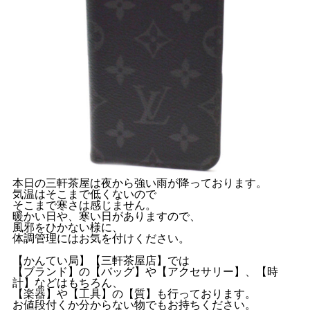
本日の三軒茶屋は夜から強い雨が降っております。
気温はそこまで低くないので
そこまで寒さは感じません。
暖かい日や、寒い日がありますので、
風邪をひかない様に、
体調管理にはお気を付けください。
【かんてい局】【三軒茶屋店】では
【ブランド】の【バッグ】や【アクセサリー】、【時
計】などはもちろん、
【楽器】や【工具】の【質】も行っております。
お値段付くか分からない物でもお持ちください。