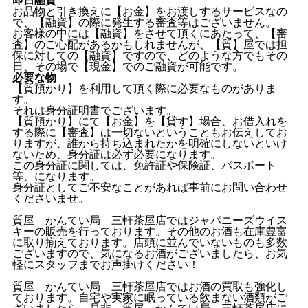
お品物と引き換えに【お金】をお渡しするサービスなの
で、【融資】の際に発生する審査等はございません。
お客様の中には【融資】をさせて頂くにあたって、【審
査】のご心配があるかもしれませんが、【質】屋では担
保に対しての【融資】ですので、どのような方でもその
日、その場で【現金】でのご融資が可能です。
必要な物
【質預かり】を利用して頂く際に必要なものがありま
す。
それは身分証明書でございます。
【質預かり】にて【お金】を【貸す】場合、お借入れを
する際に【審査】は一切ないということもお伝えしてお
りますが、誰から持ち込まれたかを明確にしないといけ
ないため、身分証は必ず必要になります。
この身分証に関しては、免許証や保険証、パスポート
等、になります。
身分証としてご不安なことがあれば事前にお問い合わせ
くださいませ。
質屋 かんてい局 三軒茶屋店ではジャパニーズウイス
キーの販売を行っております。その他のお酒も在庫豊富
に取り揃えております。店頭に並んでいないものも多数
ございますので、気になるお酒がございましたら、お気
軽にスタッフまでお声掛けください！
質屋 かんてい局 三軒茶屋店ではお酒の買取も強化し
ております。自宅や実家に眠っている飲まない酒類がご
ざいましたら、是非 質屋 かんてい局 三軒茶屋店に