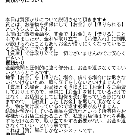
本日は質預かりについて説明させて頂きます★
質とは、お品物を担保にして【お金】が【借りられる】
というシステムです。
以前は消費者金融や、闇金で【お金】を【借りる】こと
もできましたが、金利や取り立て、【お借入れ】に制限
が設けられたこともありお金が借りにくくなっているこ
とも現状でございます。
【質屋】では取り立ては一切ございませんのでご安心く
ださい！
質預かり
金融機関と圧倒的に違う部分は、お金を返さなくてもい
いというところです。
通常【お金】を【借りた】場合、借りる場合には返さな
いといけないため、取り立てをしないといけませんが、
【質屋】の場合、お品物と引き換えに【お金】をご融資
しておりますので、単純に【お金】を貸しているだけで
はなく、お店側としては担保を受け取っている形になり
ますので、【融資】した【お金】を返して頂かなくと
も、物を受け取っているので返す必要がありません。
結論お預かりしている商品を質流れといって所有権をお
客様からお店に変わることで、私達お店側はそれを再販
するだけなので、取り立てをする必要がない、お金を返
さなくていい、という事です。
これは【質】屋にしかないシステムです。
即日融資