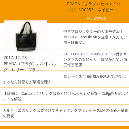
PRADA（プラダ）セカンドバ
ッグ VR0052 ネイビー
最近の投稿
中古プロジェクターの人気モデル！
NEBULA Capsule Airを査定！かんてい
局三軒茶屋店
GUCCI GG1089SA-005 チェーン付きサ
2017. 12. 28
ングラスの質預かり｜質屋かんてい局
PRADA（プラダ）ハンドバッ
三軒茶屋店
グ レザー ブラック
ロレックス 116610LVを急ぎで現金化
するなら質預りが最適な理由
【質預け】Cartier パリリングは高く預けられる？K18YG・15.9gの査定ポイ
ントを解説
カルティエのリングは質預けできる？タンクフランセーズLMの価値と融資
の目安