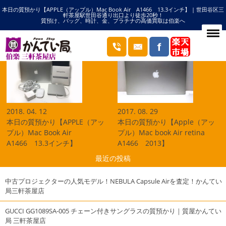
本日の質預かり【APPLE（アップル）Mac Book Air A1466 13.3インチ】 | 世田谷区三
HOME
Mac book Airの記事一覧
軒茶屋駅世田谷通り出口より徒歩20秒！
質預け、バッグ、時計、金、プラチナの高価買取は伯楽へ
ブログ
2018. 04. 12
2017. 08. 29
本日の質預かり【APPLE（アッ
本日の質預かり【Apple（アッ
プル）Mac Book Air
プル）Mac book Air retina
A1466 13.3インチ】
A1466 2013】
最近の投稿
中古プロジェクターの人気モデル！NEBULA Capsule Airを査定！かんてい
局三軒茶屋店
GUCCI GG1089SA-005 チェーン付きサングラスの質預かり｜質屋かんてい
局 三軒茶屋店