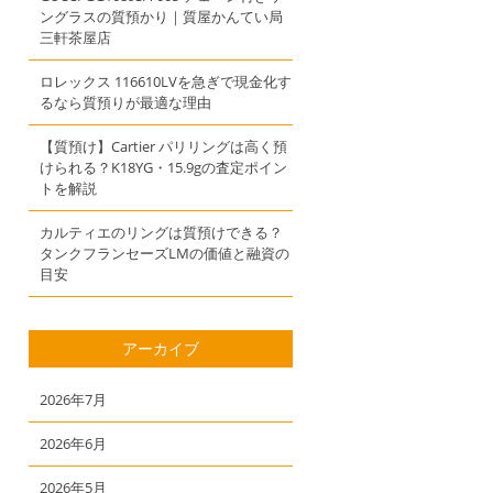
ングラスの質預かり｜質屋かんてい局
三軒茶屋店
ロレックス 116610LVを急ぎで現金化す
るなら質預りが最適な理由
【質預け】Cartier パリリングは高く預
けられる？K18YG・15.9gの査定ポイン
トを解説
カルティエのリングは質預けできる？
タンクフランセーズLMの価値と融資の
目安
アーカイブ
2026年7月
2026年6月
2026年5月