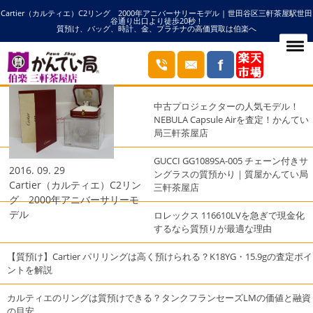
Cartier（カルティエ）C2リング 2000年アニバーサリーモデル | 世田谷区三軒茶屋駅世田
HOME
2000年の記事一覧
谷通り出口より徒歩20秒！
質預け、バッグ、時計、金、プラチナの高価買取は伯楽へ
ブログ
最近の投稿
中古プロジェクターの人気モデル！
NEBULA Capsule Airを査定！かんてい
局三軒茶屋店
GUCCI GG1089SA-005 チェーン付きサ
2016. 09. 29
ングラスの質預かり｜質屋かんてい局
Cartier（カルティエ）C2リン
三軒茶屋店
グ 2000年アニバーサリーモ
デル
ロレックス 116610LVを急ぎで現金化
するなら質預りが最適な理由
【質預け】Cartier パリリングは高く預けられる？K18YG・15.9gの査定ポイ
ントを解説
カルティエのリングは質預けできる？タンクフランセーズLMの価値と融資
の目安