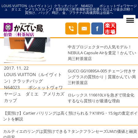
LOUIS VUITTON（ルイヴィトン）クラッチバッグ N64023 ポシェットヴォワヤージ
HOME
ヴォワヤージュの記事一覧
ュ ダミエ アメリカズカップ | 世田谷区三軒茶屋駅世田谷通り出口より徒歩20秒！
質預け、バッグ、時計、金、プラチナの高価買取は伯楽へ
ブログ
最近の投稿
中古プロジェクターの人気モデル！
NEBULA Capsule Airを査定！かんてい
局三軒茶屋店
2017. 11. 22
GUCCI GG1089SA-005 チェーン付きサ
LOUIS VUITTON（ルイヴィト
ングラスの質預かり｜質屋かんてい局
ン）クラッチバッグ
三軒茶屋店
N64023 ポシェットヴォワ
ヤージュ ダミエ アメリカズ
ロレックス 116610LVを急ぎで現金化
カップ
するなら質預りが最適な理由
【質預け】Cartier パリリングは高く預けられる？K18YG・15.9gの査定ポイ
ントを解説
カルティエのリングは質預けできる？タンクフランセーズLMの価値と融資
の目安