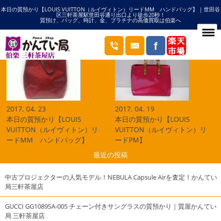
本日の質預かり【LOUIS VUITTON（ルイヴィトン）リードMM ハンドバッグ】 | 世田谷
HOME
リードの記事一覧
区三軒茶屋駅世田谷通り出口より徒歩20秒！
質預け、バッグ、時計、金、プラチナの高価買取は伯楽へ
ブログ
2017. 04. 23
2017. 04. 19
本日の質預かり【LOUIS
本日の質預かり【LOUIS
VUITTON（ルイヴィトン）リ
VUITTON（ルイヴィトン）リ
ードMM ハンドバッグ】
ードPM】
最近の投稿
中古プロジェクターの人気モデル！NEBULA Capsule Airを査定！かんてい
局三軒茶屋店
GUCCI GG1089SA-005 チェーン付きサングラスの質預かり｜質屋かんてい
局 三軒茶屋店