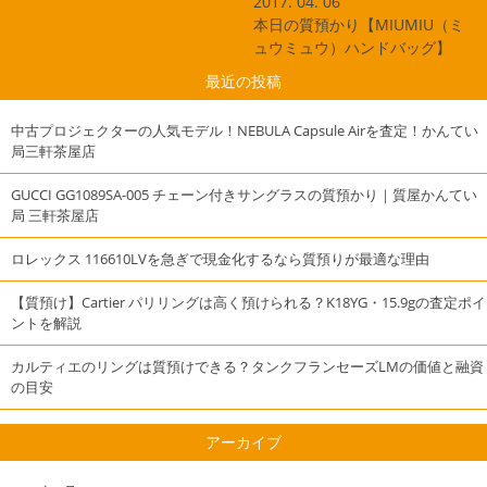
2017. 04. 06
本日の質預かり【MIUMIU（ミ
ュウミュウ）ハンドバッグ】
最近の投稿
中古プロジェクターの人気モデル！NEBULA Capsule Airを査定！かんてい
局三軒茶屋店
GUCCI GG1089SA-005 チェーン付きサングラスの質預かり｜質屋かんてい
局 三軒茶屋店
ロレックス 116610LVを急ぎで現金化するなら質預りが最適な理由
【質預け】Cartier パリリングは高く預けられる？K18YG・15.9gの査定ポイ
ントを解説
カルティエのリングは質預けできる？タンクフランセーズLMの価値と融資
の目安
アーカイブ