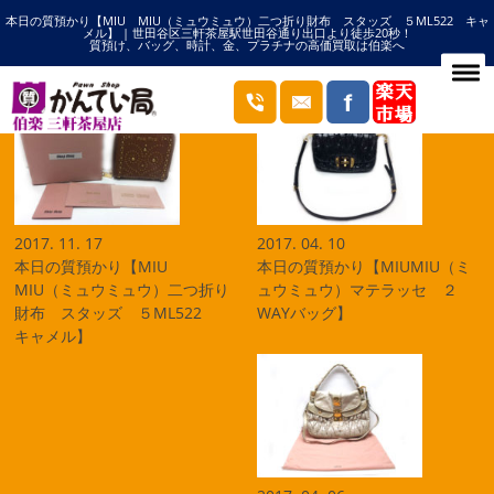
本日の質預かり【MIU MIU（ミュウミュウ）二つ折り財布 スタッズ ５ML522 キャ
HOME
ミュウミュウの記事一覧
メル】 | 世田谷区三軒茶屋駅世田谷通り出口より徒歩20秒！
質預け、バッグ、時計、金、プラチナの高価買取は伯楽へ
ブログ
2017. 11. 17
2017. 04. 10
本日の質預かり【MIU
本日の質預かり【MIUMIU（ミ
MIU（ミュウミュウ）二つ折り
ュウミュウ）マテラッセ ２
財布 スタッズ ５ML522
WAYバッグ】
キャメル】