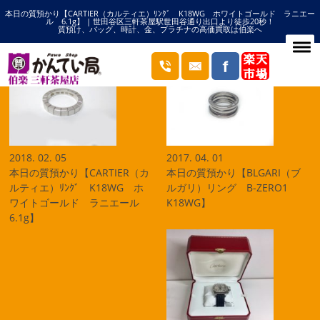
本日の質預かり【CARTIER（カルティエ）ﾘﾝｸﾞ K18WG ホワイトゴールド ラニエー
HOME
ホワイトゴールドの記事一覧
ル 6.1g】 | 世田谷区三軒茶屋駅世田谷通り出口より徒歩20秒！
質預け、バッグ、時計、金、プラチナの高価買取は伯楽へ
ブログ
2018. 02. 05
2017. 04. 01
本日の質預かり【CARTIER（カ
本日の質預かり【BLGARI（ブ
ルティエ）ﾘﾝｸﾞ K18WG ホ
ルガリ）リング B-ZERO1
ワイトゴールド ラニエール
K18WG】
6.1g】