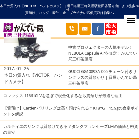
本日の質入れ【VICTOR ハンドカメラ】 | 世田谷区三軒茶屋駅世田谷通り出口より徒歩20
HOME
ビクターの記事一覧
秒！
質預け、バッグ、時計、金、プラチナの高価買取は伯楽へ
ブログ
最近の投稿
中古プロジェクターの人気モデル！
NEBULA Capsule Airを査定！かんてい
局三軒茶屋店
2017. 01. 26
GUCCI GG1089SA-005 チェーン付きサ
本日の質入れ【VICTOR ハン
ングラスの質預かり｜質屋かんてい局
ドカメラ】
三軒茶屋店
ロレックス 116610LVを急ぎで現金化するなら質預りが最適な理由
【質預け】Cartier パリリングは高く預けられる？K18YG・15.9gの査定ポイ
ントを解説
カルティエのリングは質預けできる？タンクフランセーズLMの価値と融資
の目安