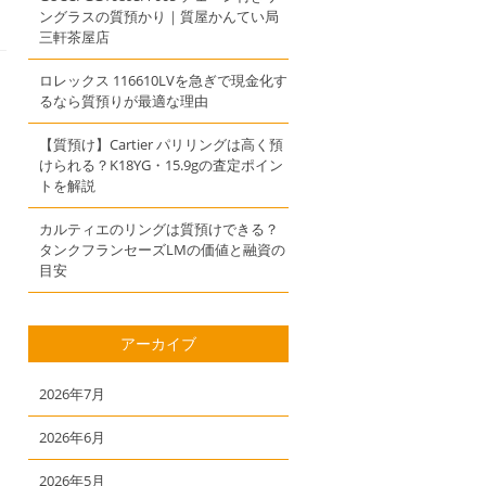
ングラスの質預かり｜質屋かんてい局
三軒茶屋店
ロレックス 116610LVを急ぎで現金化す
るなら質預りが最適な理由
【質預け】Cartier パリリングは高く預
けられる？K18YG・15.9gの査定ポイン
トを解説
カルティエのリングは質預けできる？
タンクフランセーズLMの価値と融資の
目安
アーカイブ
2026年7月
2026年6月
2026年5月