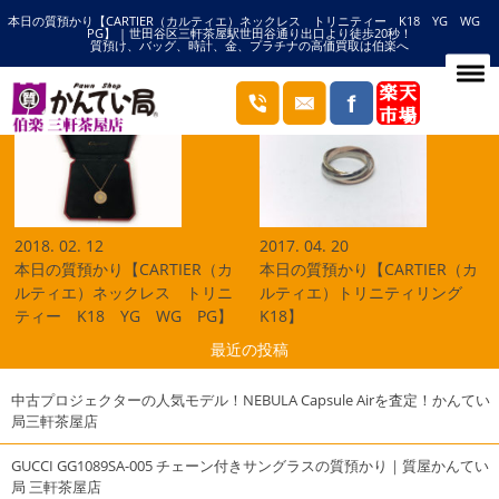
本日の質預かり【CARTIER（カルティエ）ネックレス トリニティー K18 YG WG
HOME
トリニティーの記事一覧
PG】 | 世田谷区三軒茶屋駅世田谷通り出口より徒歩20秒！
質預け、バッグ、時計、金、プラチナの高価買取は伯楽へ
ブログ
2018. 02. 12
2017. 04. 20
本日の質預かり【CARTIER（カ
本日の質預かり【CARTIER（カ
ルティエ）ネックレス トリニ
ルティエ）トリニティリング
ティー K18 YG WG PG】
K18】
最近の投稿
中古プロジェクターの人気モデル！NEBULA Capsule Airを査定！かんてい
局三軒茶屋店
GUCCI GG1089SA-005 チェーン付きサングラスの質預かり｜質屋かんてい
局 三軒茶屋店