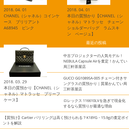
2018. 04. 01
2018. 04. 01
CHANEL（シャネル）コインケ
本日の質預かり【CHANEL（シ
ース ブリリアント
ャネル）マトラッセ チェーン
A68945 ピンク
ショルダーバッグ ラムスキ
ン ベージュ】
最近の投稿
中古プロジェクターの人気モデル！
NEBULA Capsule Airを査定！かんてい
局三軒茶屋店
GUCCI GG1089SA-005 チェーン付きサ
2018. 03. 29
ングラスの質預かり｜質屋かんてい局
本日の質預かり【CHANEL（シ
三軒茶屋店
ャネル）マトラッセ ブリーフ
ケース】
ロレックス 116610LVを急ぎで現金化
するなら質預りが最適な理由
【質預け】Cartier パリリングは高く預けられる？K18YG・15.9gの査定ポイ
ントを解説