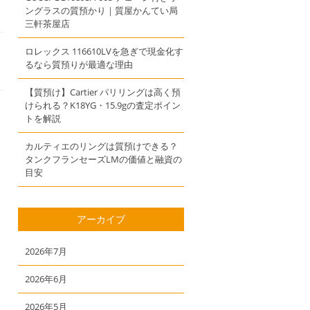
ングラスの質預かり｜質屋かんてい局
三軒茶屋店
ロレックス 116610LVを急ぎで現金化す
るなら質預りが最適な理由
【質預け】Cartier パリリングは高く預
けられる？K18YG・15.9gの査定ポイン
トを解説
カルティエのリングは質預けできる？
タンクフランセーズLMの価値と融資の
目安
アーカイブ
2026年7月
2026年6月
2026年5月