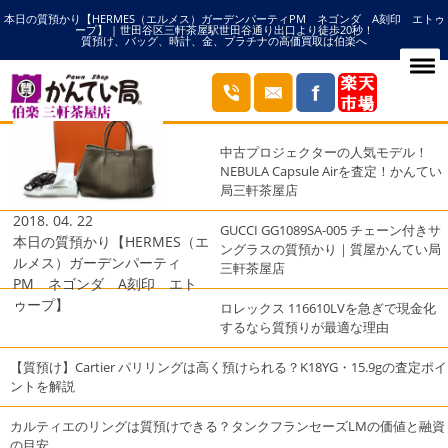
本日の質預かり【HERMES（エルメス）ガーデンパーティPM ネゴンダ A刻印 エトゥ
HOME
ガーデンパーティPMの記事一覧
ープ】 | 世田谷区三軒茶屋駅世田谷通り出口より徒歩20秒！
質預け、バッグ、時計、金、プラチナの高価買取は伯楽へ
ブログ
最近の投稿
中古プロジェクターの人気モデル！
NEBULA Capsule Airを査定！かんてい
局三軒茶屋店
2018. 04. 22
GUCCI GG1089SA-005 チェーン付きサ
本日の質預かり【HERMES（エ
ングラスの質預かり｜質屋かんてい局
ルメス）ガーデンパーティ
三軒茶屋店
PM ネゴンダ A刻印 エト
ゥープ】
ロレックス 116610LVを急ぎで現金化
するなら質預りが最適な理由
【質預け】Cartier パリリングは高く預けられる？K18YG・15.9gの査定ポイ
ントを解説
カルティエのリングは質預けできる？タンクフランセーズLMの価値と融資
の目安