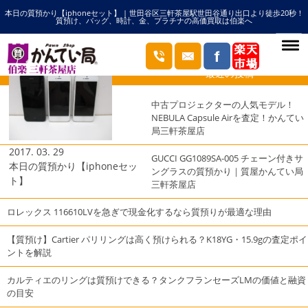
本日の質預かり【iphoneセット】 | 世田谷区三軒茶屋駅世田谷通り出口より徒歩20秒！
HOME
アイフォンの記事一覧
質預け、バッグ、時計、金、プラチナの高価買取は伯楽へ
ブログ
最近の投稿
中古プロジェクターの人気モデル！
NEBULA Capsule Airを査定！かんてい
局三軒茶屋店
2017. 03. 29
GUCCI GG1089SA-005 チェーン付きサ
本日の質預かり【iphoneセッ
ングラスの質預かり｜質屋かんてい局
ト】
三軒茶屋店
ロレックス 116610LVを急ぎで現金化するなら質預りが最適な理由
【質預け】Cartier パリリングは高く預けられる？K18YG・15.9gの査定ポイ
ントを解説
カルティエのリングは質預けできる？タンクフランセーズLMの価値と融資
の目安