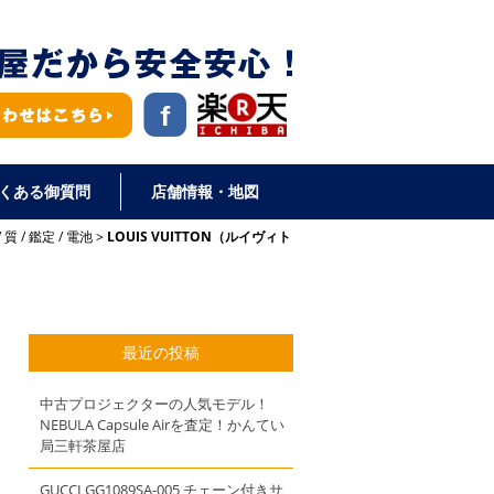
くある御質問
店舗情報・地図
/
質
/
鑑定
/
電池
LOUIS VUITTON（ルイヴィト
最近の投稿
中古プロジェクターの人気モデル！
NEBULA Capsule Airを査定！かんてい
局三軒茶屋店
GUCCI GG1089SA-005 チェーン付きサ