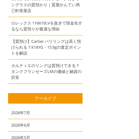
ングラスの質預かり｜質屋かんてい局
三軒茶屋店
ロレックス 116610LVを急ぎで現金化す
るなら質預りが最適な理由
【質預け】Cartier パリリングは高く預
けられる？K18YG・15.9gの査定ポイン
トを解説
カルティエのリングは質預けできる？
タンクフランセーズLMの価値と融資の
目安
アーカイブ
2026年7月
2026年6月
2026年5月