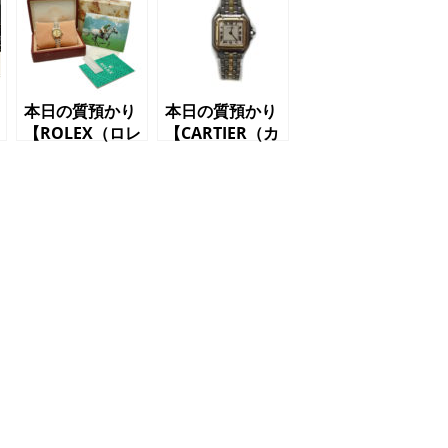
本日の質預かり
本日の質預かり
【ROLEX（ロレ
【CARTIER（カ
ックス）ゴール
ルティエ）パン
ド文字盤
テールSM クオ
リ
69173G ﾃﾞｲﾄ
ーツ レディ―
ｼﾞｬｽﾄ 89～90
ス腕時計】
年代】