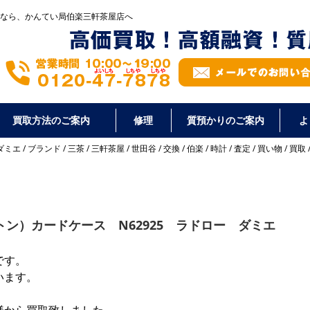
なら、かんてい局伯楽三軒茶屋店へ
買取方法のご案内
修理
質預かりのご案内
よ
ダミエ
/
ブランド
/
三茶
/
三軒茶屋
/
世田谷
/
交換
/
伯楽
/
時計
/
査定
/
買い物
/
買取
ヴィトン）カードケース N62925 ラドロー ダミエ
です。
います。