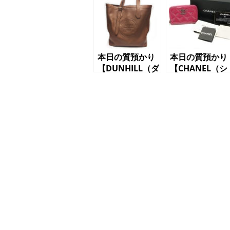
本日の質預かり
本日の質預かり
【DUNHILL（ダ
【CHANEL（シ
ンヒル）トート
ャネル）コイン
バッグ
ケース
L3WH87T キャ
A68945 ブリ
メル】
アント】