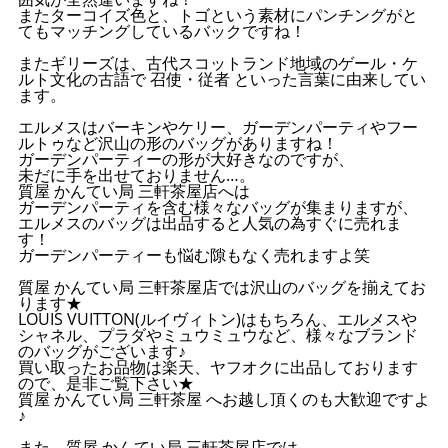
またターコイズ色と、トゴという素材にパンチングがと
てもマッチングしているバックですね！
またギリーズは、古代スコットランド地域のゲール・ケ
ルト文化の古語で 召使・従者 といった言葉に由来してい
ます。
エルメスはバーキンやケリー、ガーデンパーティやフー
ルトゥなど沢山の形のバッグがありますね！
ガーデンパーティーの形が大好きなのですが、
未だに手を出せておりません…。
質屋 かんてい局 三軒茶屋店へは
ガーデンパーティを含む様々なバッグが集まりますが、
エルメスのバッグは出品すると人気の為すぐに売れま
す！
ガーデンパーティーも悩む隙もなく売れますよ笑
質屋 かんてい局 三軒茶屋店では沢山のバッグを揃えてお
ります★
LOUIS VUITTON(ルイヴィトン)はもちろん、エルメスや
シャネル、プラダやミュウミュウなど、様々なブランド
のバッグがございます♪
買い取ったお品物は楽天、ヤフオクに出品しております
ので、是非ご覧下さい★
質屋 かんてい局 三軒茶屋 へお越し頂くのも大歓迎ですよ
♪
また、質屋 かんてい局 三軒茶屋店では