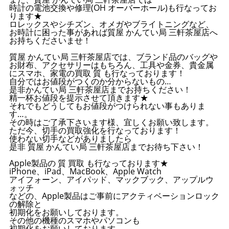
時計の電池交換や修理(OH オーバーホール)も行なってお
ります★
ロレックスやシチズン、オメガやブライトニングなど、
お時計に困った事があれば質屋 かんてい局 三軒茶屋店へ
お持ちくださいませ！
質屋 かんてい局 三軒茶屋店では、ブランド品のバッグや
お財布、アクセサリーはもちろん、工具や金券、貴金属
にスマホ、家電の買取 質 も行なっております！
自分ではお値段がつくのか分からないもの…
是非かんてい局 三軒茶屋店までお持ちください！
精一杯お値段を提示させて頂きます★
それでもどうしてもお値段がつけられない事もありま
す…。
その時はご了承下さいます様、宜しくお願い致します。
ただ今、切手の買取強化を行なっております！
使わない切手などがありましたら
是非 質屋 かんてい局 三軒茶屋店までお待ち下さい！
Apple製品の 質 買取 も行なっております★
iPhone、iPad、MacBook、Apple Watch
アイフォーン、アイパッド、マックブック、アップルウ
ォッチ
などの、Apple製品はご事前にアクティベーションロック
の解除と
初期化をお願いしております。
その他の機種のスマホやパソコンも
初期化をお願いしております。