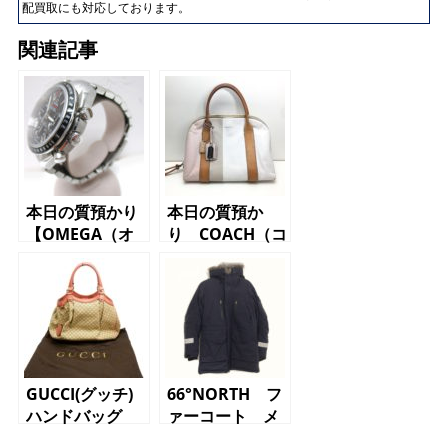
配買取にも対応しております。
関連記事
本日の質預かり
本日の質預か
【OMEGA（オ
り COACH（コ
メガ）スピード
ーチ）ハンドバ
マスター メン
ッグ
ズ腕時計】
GUCCI(グッチ)
66°NORTH フ
ハンドバッグ
ァーコート メ
ンズ