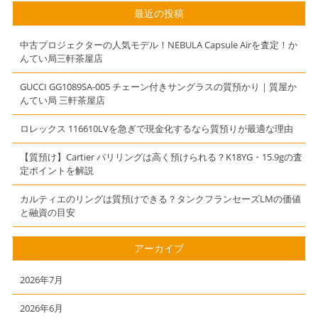
最近の投稿
中古プロジェクターの人気モデル！NEBULA Capsule Airを査定！か
んてい局三軒茶屋店
GUCCI GG1089SA-005 チェーン付きサングラスの質預かり｜質屋か
んてい局 三軒茶屋店
ロレックス 116610LVを急ぎで現金化するなら質預りが最適な理由
【質預け】Cartier パリリングは高く預けられる？K18YG・15.9gの査
定ポイントを解説
カルティエのリングは質預けできる？タンクフランセーズLMの価値
と融資の目安
アーカイブ
2026年7月
2026年6月