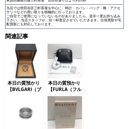
東急田園都市線三軒茶屋 世田谷通り口より約20秒
当店では世田谷区三軒茶屋を中心に、時計・カバン・バッグ・靴・アクセ
サリーなどの買い取りを積極的に行っております。
ご自宅でご使用になっていないものがありましたら、是非一度お持ち込み
下さい。 当店スタッフが、目一杯査定させていただきます。出張買取や宅
配買取にも対応しております。
関連記事
本日の質預かり
本日の質預かり
【BVLGARI（ブ
【FURLA（フル
ルガリ）K18
ラ）パイパーミ
リング】
ニクロス ショ
ルダーバッグ】