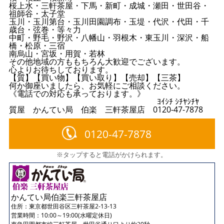
桜上水・三軒茶屋・下馬・新町・成城・瀬田・世田谷・
祖師谷・太子堂
玉川・玉川第台・玉川田園調布・玉堤・代沢・代田・千
歳台・弦巻・等々力
中町・野毛・野沢・八幡山・羽根木・東玉川・深沢・船
橋・松原・三宿
南烏山・宮坂・用賀・若林
その他地域の方ももちろん大歓迎でございます。
心よりお待ちしております。
【質】【買い物】【買い取り】【売却】【三茶】
何か御座いましたら、お気軽にご相談ください。
《電話での対応も承っております。》
ﾖｲｼﾁ ｼﾁﾔｼﾁﾔ
質屋 かんてい局 伯楽 三軒茶屋店 0120-47-7878
0120-47-7878
※タップすると電話がかけられます。
かんてい局伯楽三軒茶屋店
住所：
東京都世田谷区三軒茶屋2-13-13
営業時間：10:00～19:00(水曜定休日)