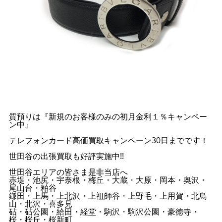
質預りは『新規のお客様のみの初月金利１％キャンペー
ン中』
テレフォンカード高価買取キャンペーン30日までです！
世田谷の出張買取も好評実施中!!
世田谷エリアの皆さま是非当店へ
赤堤・池尻・宇奈根・梅丘・大蔵・大原・岡本・奥沢・
尾山台・粕谷
鎌田・上馬・上北沢・上祖師谷・上野毛・上用賀・北鳥
山・北沢・喜多見
砧・砧公園・給田・経堂・駒沢・駒沢公園・豪徳寺・
桜・桜丘・桜新町