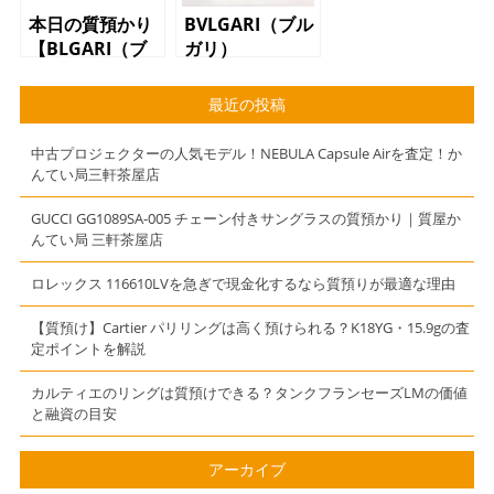
本日の質預かり
BVLGARI（ブル
【BLGARI（ブ
ガリ）
ルガリ）リン
OMNIA オム
グ B-ZERO1
ニアクリスタリ
最近の投稿
K18WG】
ン オードトワ
レ 香水
中古プロジェクターの人気モデル！NEBULA Capsule Airを査定！か
んてい局三軒茶屋店
GUCCI GG1089SA-005 チェーン付きサングラスの質預かり｜質屋か
んてい局 三軒茶屋店
ロレックス 116610LVを急ぎで現金化するなら質預りが最適な理由
【質預け】Cartier パリリングは高く預けられる？K18YG・15.9gの査
定ポイントを解説
カルティエのリングは質預けできる？タンクフランセーズLMの価値
と融資の目安
アーカイブ