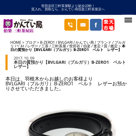
世田谷区三軒茶屋駅より徒歩20秒！
質入れ、買取なら、かんてい局伯楽三軒茶屋店へ
HOME
ブログ
B-ZERO1
/
BVLGARI
/
かんてい局
/
ブランド
/
ブルガ
リ
/
ﾍﾞﾙﾄ
/
レザー
/
三茶
/
三軒茶屋
/
世田谷
/
伯楽
/
査定
/
質
/
鑑定
本
日の質預かり【BVLGARI（ブルガリ）B-ZERO1 ベルト レザー】
2017. 10. 09
本日の質預かり【BVLGARI（ブルガリ）B-ZERO1 ベルト
レザー】
本日は、羽根木からお越しのお客様より
BVLGARI（ブルガリ）B-ZERO1 ベルト レザーお預か
りさせていただきました。