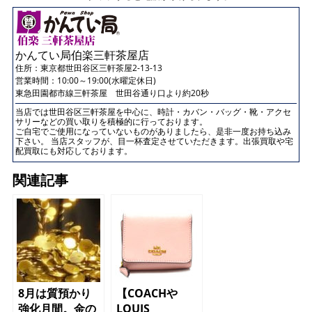
かんてい局伯楽三軒茶屋店
住所：
東京都世田谷区三軒茶屋2-13-13
営業時間：10:00～19:00(水曜定休日)
東急田園都市線三軒茶屋 世田谷通り口より約20秒
当店では世田谷区三軒茶屋を中心に、時計・カバン・バッグ・靴・アクセ
サリーなどの買い取りを積極的に行っております。
ご自宅でご使用になっていないものがありましたら、是非一度お持ち込み
下さい。 当店スタッフが、目一杯査定させていただきます。出張買取や宅
配買取にも対応しております。
関連記事
8月は質預かり
【COACHや
強化月間。金の
LOUIS