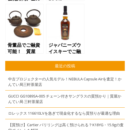
価格高騰中につ
VUITTON、
き、高額ご融資
CHLOEなどの財
キャンペーン
布、バッグ、雑
中！
貨でも質をご利
用できます】
【即日融資可
能】
骨董品でご融資
ジャパニーズウ
可能！ 質屋
イスキーでご融
かんてい局 三
資致します！
軒茶屋店
質屋 かんてい
最近の投稿
局 三軒茶屋店
中古プロジェクターの人気モデル！NEBULA Capsule Airを査定！か
んてい局三軒茶屋店
GUCCI GG1089SA-005 チェーン付きサングラスの質預かり｜質屋か
んてい局 三軒茶屋店
ロレックス 116610LVを急ぎで現金化するなら質預りが最適な理由
【質預け】Cartier パリリングは高く預けられる？K18YG・15.9gの査