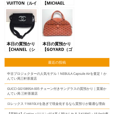
VUITTON（ルイ
【MICHAEL
ヴィトン）アク
KORS（マイケ
セサリーポー
ルコース）トー
チ M51980
トバッグ
ポシェット ア
30T3GTVT6B
クセソワ―ル
JET SET
モノグラム】
TRAVEL】
本日の質預かり
本日の質預かり
【CHANEL（シ
【GOYARD（ゴ
ャネル）ココマ
ヤール）サンジ
ーク ショルダ
ャンヌPM ハ
最近の投稿
ーバッグ ブラ
ンドバッグ】
ック】
中古プロジェクターの人気モデル！NEBULA Capsule Airを査定！か
んてい局三軒茶屋店
GUCCI GG1089SA-005 チェーン付きサングラスの質預かり｜質屋か
んてい局 三軒茶屋店
ロレックス 116610LVを急ぎで現金化するなら質預りが最適な理由
【質預け】Cartier パリリングは高く預けられる？K18YG・15.9gの査