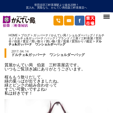
世田谷区三軒茶屋駅より徒歩20秒！
質入れ、買取なら、かんてい局伯楽三軒茶屋店へ
HOME
ブログ
ガッバーナ
/
かんてい局
/
ショルダーバッグ
/
ドルチ
ェ
/
ドルチェ&ガッバーナ
/
バッグ
/
ブランド
/
三茶
/
三軒茶屋
/
世田
谷
/
伯楽
/
査定
/
買い取り
/
買い物
/
質
/
質屋
/
質預かり
/
鑑定
ドル
チェ&ガッバーナ ワンショルダーバッグ
2017. 04. 14
ドルチェ&ガッバーナ ワンショルダーバッグ
質屋かんてい局 伯楽 三軒茶屋店です。
いつもご覧頂き誠にありがとうございます。
桜ももう散りだして、
緑の葉っぱが出てきましたね。
緑とピンクの組み合わせって
すごい可愛いですよね♪
私は好きです！