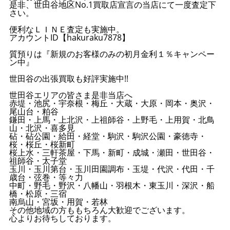
是非、世田谷地区No.1買取店宣言の当店にて一度査定下
さい。
便利なＬＩＮＥ査定も実施中。
アカウントID【hakuraku7878】
質預りは『新規のお客様のみの初月金利１％キャンペー
ン中』
世田谷の出張買取も好評実施中!!
世田谷エリアの皆さま是非当店へ
赤堤・池尻・宇奈根・梅丘・大蔵・大原・岡本・奥沢・
尾山台・粕谷
鎌田・上馬・上北沢・上祖師谷・上野毛・上用賀・北鳥
山・北沢・喜多見
砧・砧公園・給田・経堂・駒沢・駒沢公園・豪徳寺・
桜・桜丘・桜新町
桜上水・三軒茶屋・下馬・新町・成城・瀬田・世田谷・
祖師谷・太子堂
玉川・玉川第台・玉川田園調布・玉堤・代沢・代田・千
歳台・弦巻・等々力
中町・野毛・野沢・八幡山・羽根木・東玉川・深沢・船
橋・松原・三宿
南烏山・宮坂・用賀・若林
その他地域の方ももちろん大歓迎でございます。
心よりお待ちしております。