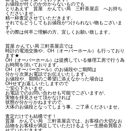
お値段が付くのか分からないものでも
とりあえず 質屋 かんてい局 三軒茶屋店 へお持ち
くださいませ。
精一杯査定させていただきます。
それでもどうしてもお値段がつけられない物もございま
す。
その際は何卒ご理解の方、宜しくお願い致します。
質屋 かんてい局 三軒茶屋店では
時計の電池交換や、OH（オーバーホール）も行っており
ます★
OH（オーバーホール）は提携している修理工房で行う為
お時間を頂いております。
OH（オーバーホール）のお値段やご期間は
分かり次第お電話でお伝えいたします。
お値段や、期間のご希望に添えなかった場合は
OHせずお返しいたしますので
ご安心下さいませ。
お電話でのお問い合わせも可能でございますが、
実物を拝見させて頂かなければ
状態が分かりかねますので、
大体のお値段となってしまう事、ご了承くださいませ。
査定だけでも結構です！
質屋 かんてい局 三軒茶屋店では、お客様の大切なお
品物をお客様が満足していただけるよう一生懸命買取さ
せていただきます。