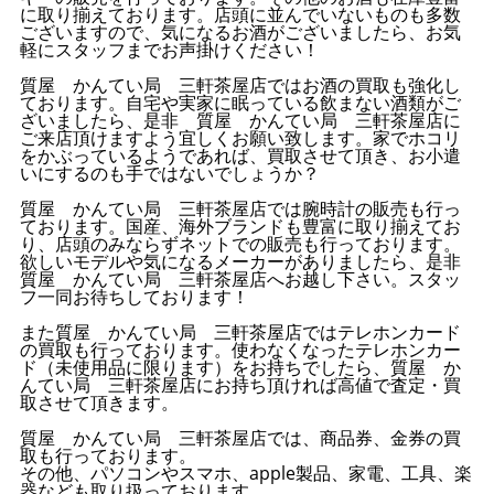
に取り揃えております。店頭に並んでいないものも多数
ございますので、気になるお酒がございましたら、お気
軽にスタッフまでお声掛けください！
質屋 かんてい局 三軒茶屋店ではお酒の買取も強化し
ております。自宅や実家に眠っている飲まない酒類がご
ざいましたら、是非 質屋 かんてい局 三軒茶屋店に
ご来店頂けますよう宜しくお願い致します。家でホコリ
をかぶっているようであれば、買取させて頂き、お小遣
いにするのも手ではないでしょうか？
質屋 かんてい局 三軒茶屋店では腕時計の販売も行っ
ております。国産、海外ブランドも豊富に取り揃えてお
り、店頭のみならずネットでの販売も行っております。
欲しいモデルや気になるメーカーがありましたら、是非
質屋 かんてい局 三軒茶屋店へお越し下さい。スタッ
フ一同お待ちしております！
また質屋 かんてい局 三軒茶屋店ではテレホンカード
の買取も行っております。使わなくなったテレホンカー
ド（未使用品に限ります）をお持ちでしたら、質屋 か
んてい局 三軒茶屋店にお持ち頂ければ高値で査定・買
取させて頂きます。
質屋 かんてい局 三軒茶屋店では、商品券、金券の買
取も行っております。
その他、パソコンやスマホ、apple製品、家電、工具、楽
器なども取り扱っております。