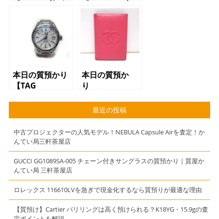
チ）GGキャンバ
ルメス）サッ
ス トートバッ
ク ア デベッ
グ】
シュ クシュベ
ル ゴールド
□F】
本日の質預かり
本日の質預か
【TAG
り
HEUER（タグホ
CHANEL（シャ
イヤー）カレ
ネル）カードケ
最近の投稿
ラ
ース A80821
WAR2411 オ
中古プロジェクターの人気モデル！NEBULA Capsule Airを査定！か
ートマ】
んてい局三軒茶屋店
GUCCI GG1089SA-005 チェーン付きサングラスの質預かり｜質屋か
んてい局 三軒茶屋店
ロレックス 116610LVを急ぎで現金化するなら質預りが最適な理由
【質預け】Cartier パリリングは高く預けられる？K18YG・15.9gの査
定ポイントを解説