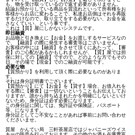
も、物を受け取っているので返す必要がありません。
結論お預かりしている商品を質流れといって所有権をお
客様からお店に変わることで、私達お店側はそれを再販
するだけなので、取り立てをする必要がない、お金を返
さなくていい、という事です。
これは【質】屋にしかないシステムです。
即日融資
お品物と引き換えに【お金】をお渡しするサービスなの
で、【融資】の際に発生する審査等はございません。
お客様の中には【融資】をさせて頂くにあたって、【審
査】のご心配があるかもしれませんが、【質】屋では担
保に対しての【融資】ですので、どのような方でもその
日、その場で【現金】でのご融資が可能です。
必要な物
【質預かり】を利用して頂く際に必要なものがありま
す。
それは身分証明書でございます。
【質預かり】にて【お金】を【貸す】場合、お借入れを
する際に【審査】は一切ないということもお伝えしてお
りますが、誰から持ち込まれたかを明確にしないといけ
ないため、身分証は必ず必要になります。
この身分証に関しては、免許証や保険証、パスポート
等、になります。
身分証としてご不安なことがあれば事前にお問い合わせ
くださいませ。
質屋 かんてい局 三軒茶屋店ではジャパニーズウイス
キーの販売を行っております。その他のお酒も在庫豊富