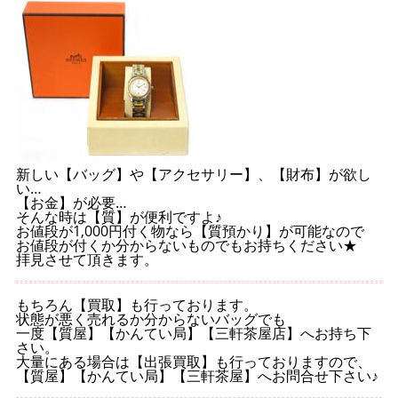
新しい【バッグ】や【アクセサリー】、【財布】が欲し
い…
【お金】が必要…
そんな時は【質】が便利ですよ♪
お値段が1,000円付く物なら【質預かり】が可能なので
お値段が付くか分からないものでもお持ちください★
拝見させて頂きます。
もちろん【買取】も行っております。
状態が悪く売れるか分からないバッグでも
一度【質屋】【かんてい局】【三軒茶屋店】へお持ち下
さい。
大量にある場合は【出張買取】も行っておりますので、
【質屋】【かんてい局】【三軒茶屋】へお問合せ下さい♪