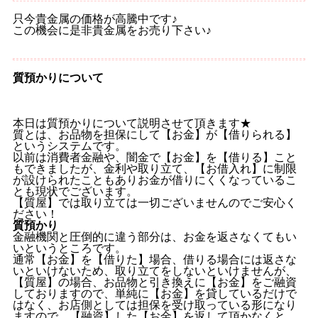
只今貴金属の価格が高騰中です♪
この機会に是非貴金属をお売り下さい♪
質預かりについて
本日は質預かりについて説明させて頂きます★
質とは、お品物を担保にして【お金】が【借りられる】
というシステムです。
以前は消費者金融や、闇金で【お金】を【借りる】こと
もできましたが、金利や取り立て、【お借入れ】に制限
が設けられたこともありお金が借りにくくなっているこ
とも現状でございます。
【質屋】では取り立ては一切ございませんのでご安心く
ださい！
質預かり
金融機関と圧倒的に違う部分は、お金を返さなくてもい
いというところです。
通常【お金】を【借りた】場合、借りる場合には返さな
いといけないため、取り立てをしないといけませんが、
【質屋】の場合、お品物と引き換えに【お金】をご融資
しておりますので、単純に【お金】を貸しているだけで
はなく、お店側としては担保を受け取っている形になり
ますので、【融資】した【お金】を返して頂かなくと