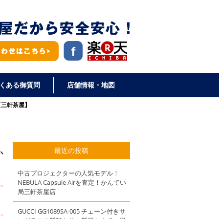
くある御質問
店舗情報・地図
【三軒茶屋】
最近の投稿
か
中古プロジェクターの人気モデル！
NEBULA Capsule Airを査定！かんてい
局三軒茶屋店
GUCCI GG1089SA-005 チェーン付きサ