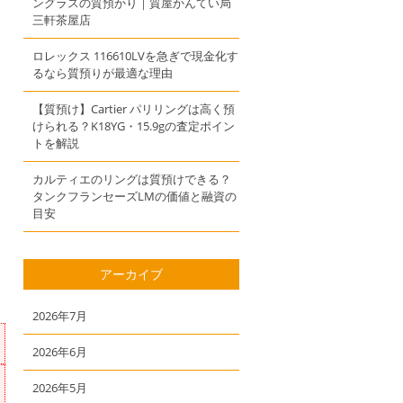
ングラスの質預かり｜質屋かんてい局
三軒茶屋店
ロレックス 116610LVを急ぎで現金化す
るなら質預りが最適な理由
【質預け】Cartier パリリングは高く預
けられる？K18YG・15.9gの査定ポイン
トを解説
カルティエのリングは質預けできる？
タンクフランセーズLMの価値と融資の
目安
アーカイブ
2026年7月
2026年6月
2026年5月