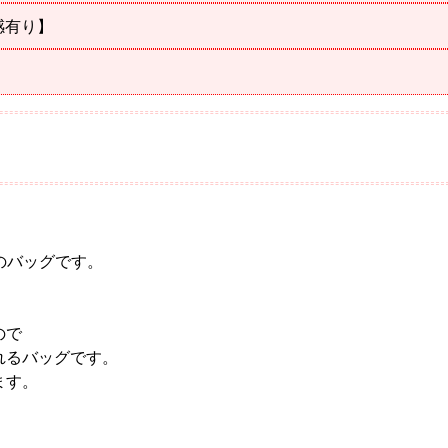
感有り】
ンのバッグです。
。
ので
れるバッグです。
ます。