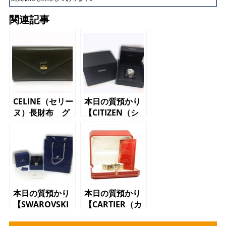
関連記事
CELINE（セリー
本日の質預かり
ヌ）長財布 グ
【CITIZEN（シ
リ―ン がま口
チズン）カンパ
ノラ AH7060-
53E ホワイト
文字盤 SS ク
オーツ メンズ
腕時計】
本日の質預かり
本日の質預かり
【SWAROVSKI（ス
【CARTIER（カ
ワロフスキー）
ルティエ）タン