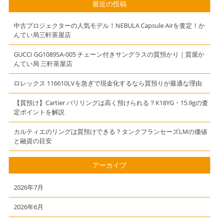
ハートモチー
クフランセーズ
最近の投稿
フ 5139604
SM
ネックレス】
W50002N2
中古プロジェクターの人気モデル！NEBULA Capsule Airを査定！か
18K 18金 腕
んてい局三軒茶屋店
時計】
GUCCI GG1089SA-005 チェーン付きサングラスの質預かり｜質屋か
んてい局 三軒茶屋店
ロレックス 116610LVを急ぎで現金化するなら質預りが最適な理由
【質預け】Cartier パリリングは高く預けられる？K18YG・15.9gの査
定ポイントを解説
カルティエのリングは質預けできる？タンクフランセーズLMの価値
と融資の目安
アーカイブ
2026年7月
2026年6月