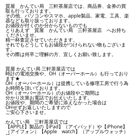
質屋 かんてい局 三軒茶屋店では、商品券、金券の買
取も行っております。
その他、パソコンやスマホ、apple製品、家電、工具、楽
器なども取り扱っております。
お値段が付くのか分からないものでも
とりあえず 質屋 かんてい局 三軒茶屋店 へお持ち
くださいませ。
精一杯査定させていただきます。
それでもどうしてもお値段がつけられない物もございま
す。
その際は何卒ご理解の方、宜しくお願い致します。
質屋 かんてい局 三軒茶屋店では
時計の電池交換や、OH（オーバーホール）も行っており
ます★
OH（オーバーホール）は提携している修理工房で行う為
お時間を頂いております。
OH（オーバーホール）のお値段やご期間は
分かり次第お電話でお伝えいたします。
お値段や、期間のご希望に添えなかった場合は
OHせずお返しいたしますので
ご安心下さいませ。
かんてい局 三軒茶屋店では
【APPLE】製品の【iPad】（アイパッド）や【iPhone】
（アイフォン）【Apple watch】（アップルウォッチ）