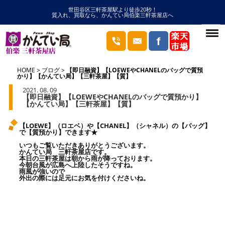
世田谷区三軒茶屋駅より徒歩20秒！
質入れ、買取なら、かんてい局伯楽三軒茶屋店へ
HOME
ブログ
【即日融資】【LOEWEやCHANELのバッグで質預
かり】【かんてい局】【三軒茶屋】【質】
2021. 08. 09
【即日融資】【LOEWEやCHANELのバッグで質預かり】
【かんてい局】【三軒茶屋】【質】
【LOEWE】（ロエベ）や【CHANEL】（シャネル）の【バッグ】
で【質預かり】できます★
いつもご覧いただきありがとうございます。
かんてい局 三軒茶屋店です。
本日の三軒茶屋は朝から雨が降っております。
今朝台風が広島へ上陸したそうですね。
雨風が強いので
外出の際には足元にお気を付けくださいね。