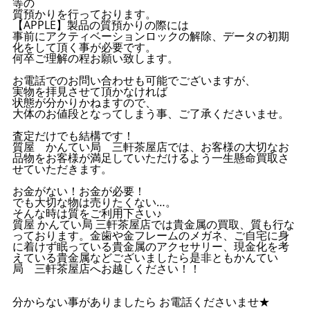
等の
質預かりを行っております。
【APPLE】製品の質預かりの際には
事前にアクティベーションロックの解除、データの初期
化をして頂く事が必要です。
何卒ご理解の程お願い致します。
お電話でのお問い合わせも可能でございますが、
実物を拝見させて頂かなければ
状態が分かりかねますので、
大体のお値段となってしまう事、ご了承くださいませ。
査定だけでも結構です！
質屋 かんてい局 三軒茶屋店では、お客様の大切なお
品物をお客様が満足していただけるよう一生懸命買取さ
せていただきます。
お金がない！お金が必要！
でも大切な物は売りたくない…。
そんな時は質をご利用下さい♪
質屋 かんてい局 三軒茶屋店では貴金属の買取、質も行な
っております。金歯や金フレームのメガネ、ご自宅に身
に着けず眠っている貴金属のアクセサリー、現金化を考
えている貴金属などございましたら是非ともかんてい
局 三軒茶屋店へお越しください！！
分からない事がありましたら お電話くださいませ★