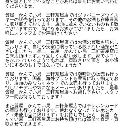
身分証としてご不安なことがあれば事前にお問い合わせ
くださいませ。
質屋 かんてい局 三軒茶屋店ではジャパニーズウイス
キーの販売を行っております。その他のお酒も在庫豊富
に取り揃えております。店頭に並んでいないものも多数
ございますので、気になるお酒がございましたら、お気
軽にスタッフまでお声掛けください！
質屋 かんてい局 三軒茶屋店ではお酒の買取も強化し
ております。自宅や実家に眠っている飲まない酒類がご
ざいましたら、是非 質屋 かんてい局 三軒茶屋店に
ご来店頂けますよう宜しくお願い致します。家でホコリ
をかぶっているようであれば、買取させて頂き、お小遣
いにするのも手ではないでしょうか？
質屋 かんてい局 三軒茶屋店では腕時計の販売も行っ
ております。国産、海外ブランドも豊富に取り揃えてお
り、店頭のみならずネットでの販売も行っております。
欲しいモデルや気になるメーカーがありましたら、是非
質屋 かんてい局 三軒茶屋店へお越し下さい。スタッ
フ一同お待ちしております！
また質屋 かんてい局 三軒茶屋店ではテレホンカード
の買取も行っております。使わなくなったテレホンカー
ド（未使用品に限ります）をお持ちでしたら、質屋 か
んてい局 三軒茶屋店にお持ち頂ければ高値で査定・買
取させて頂きます。