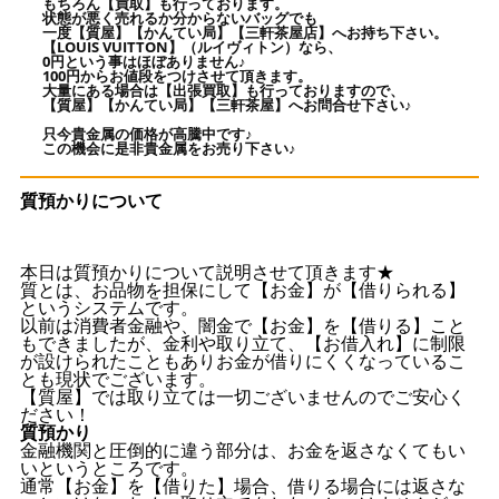
もちろん【買取】も行っております。
状態が悪く売れるか分からないバッグでも
一度【質屋】【かんてい局】【三軒茶屋店】へお持ち下さい。
【LOUIS VUITTON】（ルイヴィトン）なら、
0円という事はほぼありません♪
100円からお値段をつけさせて頂きます。
大量にある場合は【出張買取】も行っておりますので、
【質屋】【かんてい局】【三軒茶屋】へお問合せ下さい♪
只今貴金属の価格が高騰中です♪
この機会に是非貴金属をお売り下さい♪
質預かりについて
本日は質預かりについて説明させて頂きます★
質とは、お品物を担保にして【お金】が【借りられる】
というシステムです。
以前は消費者金融や、闇金で【お金】を【借りる】こと
もできましたが、金利や取り立て、【お借入れ】に制限
が設けられたこともありお金が借りにくくなっているこ
とも現状でございます。
【質屋】では取り立ては一切ございませんのでご安心く
ださい！
質預かり
金融機関と圧倒的に違う部分は、お金を返さなくてもい
いというところです。
通常【お金】を【借りた】場合、借りる場合には返さな