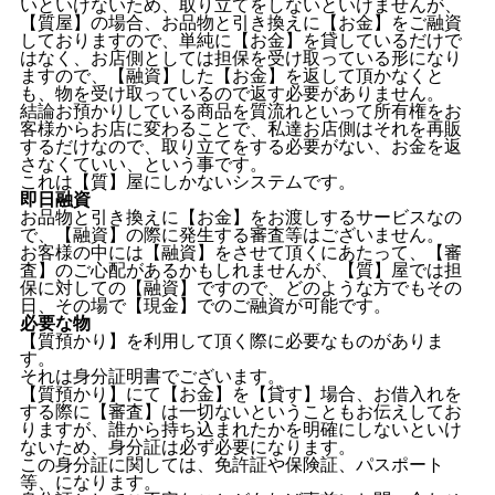
いといけないため、取り立てをしないといけませんが、
【質屋】の場合、お品物と引き換えに【お金】をご融資
しておりますので、単純に【お金】を貸しているだけで
はなく、お店側としては担保を受け取っている形になり
ますので、【融資】した【お金】を返して頂かなくと
も、物を受け取っているので返す必要がありません。
結論お預かりしている商品を質流れといって所有権をお
客様からお店に変わることで、私達お店側はそれを再販
するだけなので、取り立てをする必要がない、お金を返
さなくていい、という事です。
これは【質】屋にしかないシステムです。
即日融資
お品物と引き換えに【お金】をお渡しするサービスなの
で、【融資】の際に発生する審査等はございません。
お客様の中には【融資】をさせて頂くにあたって、【審
査】のご心配があるかもしれませんが、【質】屋では担
保に対しての【融資】ですので、どのような方でもその
日、その場で【現金】でのご融資が可能です。
必要な物
【質預かり】を利用して頂く際に必要なものがありま
す。
それは身分証明書でございます。
【質預かり】にて【お金】を【貸す】場合、お借入れを
する際に【審査】は一切ないということもお伝えしてお
りますが、誰から持ち込まれたかを明確にしないといけ
ないため、身分証は必ず必要になります。
この身分証に関しては、免許証や保険証、パスポート
等、になります。