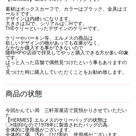
素材はボックスカーフで、カラーはブラック、金具はゴ
ールドです。
デザインは内縫いになります。
大きさは32で、シリアルは〇Hです。
THEケリーといったデザインのケリーです。
ケリーやバーキン等、エルメスの商品は
欲しいデザインの物があっても在庫がなく、
なかなか購入する事ができないので
随時HPや店頭で拝見してやっと購入できる方が多い印象
です。
ぱっと入った店舗で偶然見つけたという事もありますの
で
見つけた時に購入していただくことをお勧め致します。
商品の状態
今回かんてい局 三軒茶屋店で質預かりさせていただい
た
【HERMES】エルメスのケリーバッグの状態は
〇H刻印なので1978年に製造されたバッグの為、
全体的に使用感がございます。
全体的に傷、汚れ。ひび割れ、使用感がございます。