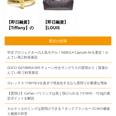
馬】
【かんてい局】
【三軒茶屋店】
【即日融資】
【即日融資】
【Tiffany】の
【LOUIS
【リング】で
VUITTON】の
【質預かり】で
【バッグ】で
最近の投稿
きます【質】
【質預かり】で
【かんてい局】
きます【質】
中古プロジェクターの人気モデル！NEBULA Capsule Airを査定！か
【三軒茶屋】
【かんてい局】
んてい局三軒茶屋店
GUCCI GG1089SA-005 チェーン付きサングラスの質預かり｜質屋か
んてい局 三軒茶屋店
ロレックス 116610LVを急ぎで現金化するなら質預りが最適な理由
【質預け】Cartier パリリングは高く預けられる？K18YG・15.9gの査
定ポイントを解説
カルティエのリングは質預けできる？タンクフランセーズLMの価値
と融資の目安