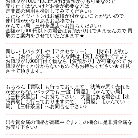
お値段が1000円以上つけば質預かりも可能なので
売りたくはないけどお金が必要な方は
是非質の利用も検討してみてください♪
またルイヴィトンはお値段が付かないことがないので
使用感がかなりあるお品物でも
かんてい局 三軒茶屋店へお持ちください♪
金額が1,000円以下の場合は質預かりはできませんので 買
取のご案内をさせていただきます★
新しい【バッグ】や【アクセサリー】、【財布】が欲し
い… 【お金】が必要… そんな時は【質】が便利ですよ♪
お値段が1,000円付く物なら【質預かり】が可能なので お
値段が付くか分からないものでもお持ちください★ 拝見
させて頂きます。
もちろん【買取】も行っております。 状態が悪く売れる
か分からないバッグでも 一度【質屋】【かんてい局】
【三軒茶屋店】へお持ち下さい。 大量にある場合は【出
張買取】も行っておりますので、 【質屋】【かんてい
局】【三軒茶屋】へお問合せ下さい♪
只今貴金属の価格が高騰中です♪ この機会に是非貴金属を
お売り下さい♪