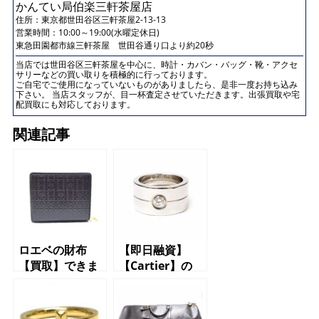
かんてい局伯楽三軒茶屋店
住所：
東京都世田谷区三軒茶屋2-13-13
営業時間：10:00～19:00(水曜定休日)
東急田園都市線三軒茶屋 世田谷通り口より約20秒
当店では世田谷区三軒茶屋を中心に、時計・カバン・バッグ・靴・アクセ
サリーなどの買い取りを積極的に行っております。
ご自宅でご使用になっていないものがありましたら、是非一度お持ち込み
下さい。 当店スタッフが、目一杯査定させていただきます。出張買取や宅
配買取にも対応しております。
関連記事
ロエベの財布
【即日融資】
【買取】できま
【Cartier】の
す【世田谷】
【リング】で
【三軒茶屋】
【質預かり】で
【駒沢】【上
きます【質】