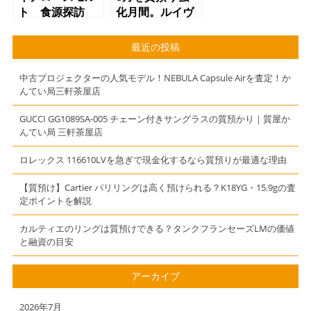
橋のお客様より
ト 食源探訪
化月間。ルイヴ
買い取り】
シングルモル
ィトンバッグ、
ト 秩父
財布での質預か
最近の投稿
2019S 質屋
り大歓迎！
かんてい局 三
中古プロジェクターの人気モデル！NEBULA Capsule Airを査定！か
軒茶屋店（東急
んてい局三軒茶屋店
田園都市線桜新
町駅からお越し
GUCCI GG1089SA-005 チェーン付きサングラスの質預かり｜質屋か
んてい局 三軒茶屋店
のお客様より買
取させて頂きま
ロレックス 116610LVを急ぎで現金化するなら質預りが最適な理由
した）
【質預け】Cartier パリリングは高く預けられる？K18YG・15.9gの査
定ポイントを解説
カルティエのリングは質預けできる？タンクフランセーズLMの価値
と融資の目安
アーカイブ
2026年7月