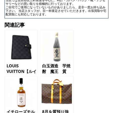
当店では世田谷区三軒茶屋を中心に、時計・カバン・バッグ・靴・アクセ
サリーなどの買い取りを積極的に行っております。
ご自宅でご使用になっていないものがありましたら、是非一度お持ち込み
下さい。 当店スタッフが、目一杯査定させていただきます。出張買取や宅
配買取にも対応しております。
関連記事
LOUIS
白玉酒造 芋焼
VUITTON【ルイ
酎 魔王 質
ヴィトン】アジ
屋 かんてい
ェンダ ダミエ
局 三軒茶屋店
グラフィット
（東急世田谷線
【質】【かんて
上町駅からお越
い局】【三軒茶
しのお客様より
屋店】【東急田
買取させて頂き
園都市線池尻大
ました）
イチローズモル
8月を質預り強