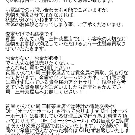
お電話でのお問い合わせも可能でございますが、
実物を拝見させて頂かなければ
状態が分かりかねますので、
大体のお値段となってしまう事、ご了承くださいませ。
査定だけでも結構です！
質屋 かんてい局 三軒茶屋店では、お客様の大切なお
品物をお客様が満足していただけるよう一生懸命買取さ
せていただきます。
お金がない！お金が必要！
でも大切な物は売りたくない…。
そんな時は質をご利用下さい♪
質屋 かんてい局 三軒茶屋店では貴金属の買取、質も行な
っております。金歯や金フレームのメガネ、ご自宅に身
に着けず眠っている貴金属のアクセサリー、現金化を考
えている貴金属などございましたら是非ともかんてい
局 三軒茶屋店へお越しください！！
質屋 かんてい局 三軒茶屋店では時計の電池交換や、
OH（オーバーホール）も行っております★ OH（オーバ
ーホール）は提携している修理工房で行う為 お時間を頂
いております。 OH（オーバーホール）のお値段やご期間
は 分かり次第お電話でお伝えいたします。 お値段や、期
間のご希望に添えなかった場合は OHせずお返しいたしま
すので ご安心下さいませ。