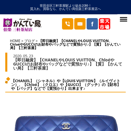
世田谷区三軒茶屋駅より徒歩20秒！
質入れ、買取なら、かんてい局伯楽三軒茶屋店へ
HOME
ブログ
【即日融資】【CHANELやLOUIS VUITTON、
ChloéやGUCCIのお財布やバッグなどで質預かり♪】【質】【かんてい
局】【三軒茶屋】
2020. 05. 23
【即日融資】【CHANELやLOUIS VUITTON、Chloéや
GUCCIのお財布やバッグなどで質預かり♪】【質】【かんて
い局】【三軒茶屋】
【CHANEL】（シャネル）や【LOUIS VUITTON】（ルイヴィト
ン）、【Chloé】（クロエ）や【GUCCI】（グッチ）の【財布】
や【バッグ】などで【質預かり】出来ます♪