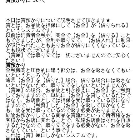
本日は質預かりについて説明させて頂きます★
質とは、お品物を担保にして【お金】が【借りられる】
というシステムです。
以前は消費者金融や、闇金で【お金】を【借りる】こと
もできましたが、金利や取り立て、【お借入れ】に制限
が設けられたこともありお金が借りにくくなっているこ
とも現状でございます。
【質屋】では取り立ては一切ございませんのでご安心く
ださい！
質預かり
金融機関と圧倒的に違う部分は、お金を返さなくてもい
いというところです。
通常【お金】を【借りた】場合、借りる場合には返さな
いといけないため、取り立てをしないといけませんが、
【質屋】の場合、お品物と引き換えに【お金】をご融資
しておりますので、単純に【お金】を貸しているだけで
はなく、お店側としては担保を受け取っている形になり
ますので、【融資】した【お金】を返して頂かなくと
も、物を受け取っているので返す必要がありません。
結論お預かりしている商品を質流れといって所有権をお
客様からお店に変わることで、私達お店側はそれを再販
するだけなので、取り立てをする必要がない、お金を返
さなくていい、という事です。
これは【質】屋にしかないシステムです。
即日融資