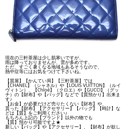
現在の三軒茶屋は少し肌寒いですが、
雨は降っておりませんが、雲が多めです。
ただ、すごく暑くなる地域もあるそうなので、
熱中症等にはお気をつけて下さいね。
【質屋】【かんてい局】【三軒茶屋】では
【CHANEL】（シャネル）や【LOUIS VUITTON】（ルイ
ヴィトン）、【Chloé】（クロエ）や【GUCCI】（グッ
チ）の【財布】や【バッグ】などで【質預かり】出来ま
す♪
【お金】が必要だけど売りたくない【財布】や、
貰った【財布】【アクセサリー】【バッグ】【時計】な
どは【質】をご利用ください♪
もちろん上記の【ブランド】以外の物でも
【質】預かり可能ですよ★
新しい【バッグ】や【アクセサリー】、【財布】が欲し