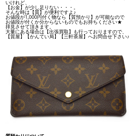
いけれど、
【お金】が少し足りない・・・。
そんな時は【質】が便利ですよ♪
お値段が1,000円付く物なら【質預かり】が可能なので
お値段が付くか分からないものでもお持ちください★
拝見させて頂きます。
大量にある場合は【出張買取】も行っておりますので、
【質屋】【かんてい局】【三軒茶屋】へお問合せ下さい♪
質預かりについて