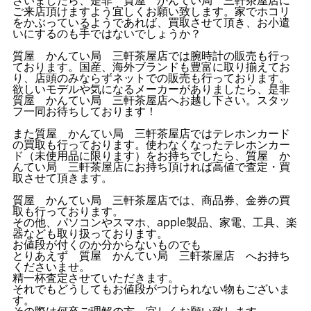
ご来店頂けますよう宜しくお願い致します。家でホコリ
をかぶっているようであれば、買取させて頂き、お小遣
いにするのも手ではないでしょうか？
質屋 かんてい局 三軒茶屋店では腕時計の販売も行っ
ております。国産、海外ブランドも豊富に取り揃えてお
り、店頭のみならずネットでの販売も行っております。
欲しいモデルや気になるメーカーがありましたら、是非
質屋 かんてい局 三軒茶屋店へお越し下さい。スタッ
フ一同お待ちしております！
また質屋 かんてい局 三軒茶屋店ではテレホンカード
の買取も行っております。使わなくなったテレホンカー
ド（未使用品に限ります）をお持ちでしたら、質屋 か
んてい局 三軒茶屋店にお持ち頂ければ高値で査定・買
取させて頂きます。
質屋 かんてい局 三軒茶屋店では、商品券、金券の買
取も行っております。
その他、パソコンやスマホ、apple製品、家電、工具、楽
器なども取り扱っております。
お値段が付くのか分からないものでも
とりあえず 質屋 かんてい局 三軒茶屋店 へお持ち
くださいませ。
精一杯査定させていただきます。
それでもどうしてもお値段がつけられない物もございま
す。
その際は何卒ご理解の方、宜しくお願い致します。