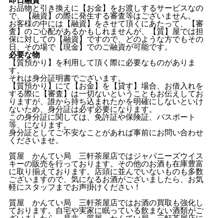
お品物と引き換えに【お金】をお渡しするサービスなの
で、【融資】の際に発生する審査等はございません。
お客様の中には【融資】をさせて頂くにあたって、【審
査】のご心配があるかもしれませんが、【質】屋では担
保に対しての【融資】ですので、どのような方でもその
日、その場で【現金】でのご融資が可能です。
必要な物
【質預かり】を利用して頂く際に必要なものがありま
す。
それは身分証明書でございます。
【質預かり】にて【お金】を【貸す】場合、お借入れを
する際に【審査】は一切ないということもお伝えしてお
りますが、誰から持ち込まれたかを明確にしないといけ
ないため、身分証は必ず必要になります。
この身分証に関しては、免許証や保険証、パスポート
等、になります。
身分証としてご不安なことがあれば事前にお問い合わせ
くださいませ。
質屋 かんてい局 三軒茶屋店ではジャパニーズウイス
キーの販売を行っております。その他のお酒も在庫豊富
に取り揃えております。店頭に並んでいないものも多数
ございますので、気になるお酒がございましたら、お気
軽にスタッフまでお声掛けください！
質屋 かんてい局 三軒茶屋店ではお酒の買取も強化し
ております。自宅や実家に眠っている飲まない酒類がご
ざいましたら、是非 質屋 かんてい局 三軒茶屋店に