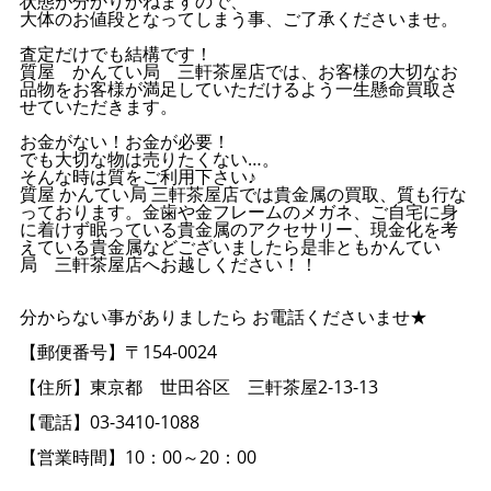
状態が分かりかねますので、
大体のお値段となってしまう事、ご了承くださいませ。
査定だけでも結構です！
質屋 かんてい局 三軒茶屋店では、お客様の大切なお
品物をお客様が満足していただけるよう一生懸命買取さ
せていただきます。
お金がない！お金が必要！
でも大切な物は売りたくない…。
そんな時は質をご利用下さい♪
質屋 かんてい局 三軒茶屋店では貴金属の買取、質も行な
っております。金歯や金フレームのメガネ、ご自宅に身
に着けず眠っている貴金属のアクセサリー、現金化を考
えている貴金属などございましたら是非ともかんてい
局 三軒茶屋店へお越しください！！
分からない事がありましたら お電話くださいませ★
【郵便番号】〒154-0024
【住所】東京都 世田谷区 三軒茶屋2-13-13
【電話】03-3410-1088
【営業時間】10：00～20：00