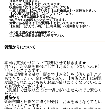
拝見させて頂きます。
もちろん【買取】も行っております。
状態が悪く売れるか分からないバッグでも
一度【質屋】【かんてい局】【三軒茶屋店】へお持ち下さい。
【LOUIS VUITTON】（ルイヴィトン）なら、
0円という事はほぼありません♪
100円からお値段をつけさせて頂きます。
大量にある場合は【出張買取】も行っておりますので、
【質屋】【かんてい局】【三軒茶屋】へお問合せ下さい♪
只今貴金属の価格が高騰中です♪
この機会に是非貴金属をお売り下さい♪
質預かりについて
本日は質預かりについて説明させて頂きます★
質とは、お品物を担保にして【お金】が【借りられる】
というシステムです。
以前は消費者金融や、闇金で【お金】を【借りる】こと
もできましたが、金利や取り立て、【お借入れ】に制限
が設けられたこともありお金が借りにくくなっているこ
とも現状でございます。
【質屋】では取り立ては一切ございませんのでご安心く
ださい！
質預かり
金融機関と圧倒的に違う部分は、お金を返さなくてもい
いというところです。