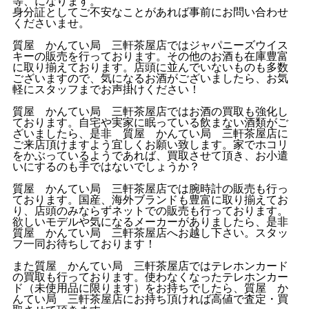
等、になります。
身分証としてご不安なことがあれば事前にお問い合わせ
くださいませ。
質屋 かんてい局 三軒茶屋店ではジャパニーズウイス
キーの販売を行っております。その他のお酒も在庫豊富
に取り揃えております。店頭に並んでいないものも多数
ございますので、気になるお酒がございましたら、お気
軽にスタッフまでお声掛けください！
質屋 かんてい局 三軒茶屋店ではお酒の買取も強化し
ております。自宅や実家に眠っている飲まない酒類がご
ざいましたら、是非 質屋 かんてい局 三軒茶屋店に
ご来店頂けますよう宜しくお願い致します。家でホコリ
をかぶっているようであれば、買取させて頂き、お小遣
いにするのも手ではないでしょうか？
質屋 かんてい局 三軒茶屋店では腕時計の販売も行っ
ております。国産、海外ブランドも豊富に取り揃えてお
り、店頭のみならずネットでの販売も行っております。
欲しいモデルや気になるメーカーがありましたら、是非
質屋 かんてい局 三軒茶屋店へお越し下さい。スタッ
フ一同お待ちしております！
また質屋 かんてい局 三軒茶屋店ではテレホンカード
の買取も行っております。使わなくなったテレホンカー
ド（未使用品に限ります）をお持ちでしたら、質屋 か
んてい局 三軒茶屋店にお持ち頂ければ高値で査定・買