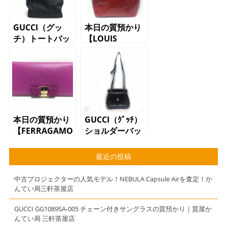
GUCCI（グッ
本日の質預かり
チ）トートバッ
【LOUIS
グ
VUITTON（ルイ
109141.2123
ヴィトン）リー
ドMM ハンド
バッグ】
本日の質預かり
GUCCI（ｸﾞｯﾁ）
【FERRAGAMO（フ
ショルダーバッ
ェラガモ）長財
グ 001-256-
布 ヴァラリボ
1438 ブラック
最近の投稿
ン ピンク】
中古プロジェクターの人気モデル！NEBULA Capsule Airを査定！か
んてい局三軒茶屋店
GUCCI GG1089SA-005 チェーン付きサングラスの質預かり｜質屋か
んてい局 三軒茶屋店