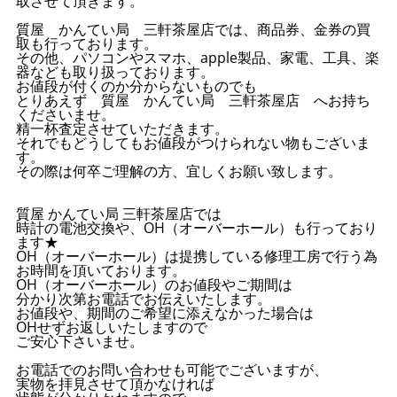
取させて頂きます。
質屋 かんてい局 三軒茶屋店では、商品券、金券の買
取も行っております。
その他、パソコンやスマホ、apple製品、家電、工具、楽
器なども取り扱っております。
お値段が付くのか分からないものでも
とりあえず 質屋 かんてい局 三軒茶屋店 へお持ち
くださいませ。
精一杯査定させていただきます。
それでもどうしてもお値段がつけられない物もございま
す。
その際は何卒ご理解の方、宜しくお願い致します。
質屋 かんてい局 三軒茶屋店では
時計の電池交換や、OH（オーバーホール）も行っており
ます★
OH（オーバーホール）は提携している修理工房で行う為
お時間を頂いております。
OH（オーバーホール）のお値段やご期間は
分かり次第お電話でお伝えいたします。
お値段や、期間のご希望に添えなかった場合は
OHせずお返しいたしますので
ご安心下さいませ。
お電話でのお問い合わせも可能でございますが、
実物を拝見させて頂かなければ