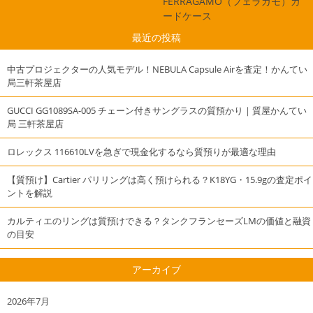
FERRAGAMO（フェラガモ）カ
ードケース
最近の投稿
中古プロジェクターの人気モデル！NEBULA Capsule Airを査定！かんてい
局三軒茶屋店
GUCCI GG1089SA-005 チェーン付きサングラスの質預かり｜質屋かんてい
局 三軒茶屋店
ロレックス 116610LVを急ぎで現金化するなら質預りが最適な理由
【質預け】Cartier パリリングは高く預けられる？K18YG・15.9gの査定ポイ
ントを解説
カルティエのリングは質預けできる？タンクフランセーズLMの価値と融資
の目安
アーカイブ
2026年7月