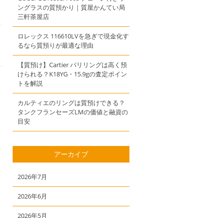
ングラスの質預かり｜質屋かんてい局
三軒茶屋店
ロレックス 116610LVを急ぎで現金化す
るなら質預りが最適な理由
【質預け】Cartier パリリングは高く預
けられる？K18YG・15.9gの査定ポイン
トを解説
カルティエのリングは質預けできる？
タンクフランセーズLMの価値と融資の
目安
アーカイブ
2026年7月
2026年6月
2026年5月