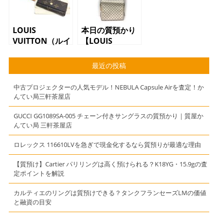
ム
LOUIS
本日の質預かり
VUITTON（ルイ
【LOUIS
ヴィトン）ミュ
VUITTON（ルイ
ルティクレ
ヴィトン）ナヴ
最近の投稿
M62631 モノ
ィグリオ
グラム
N51189 ダミ
中古プロジェクターの人気モデル！NEBULA Capsule Airを査定！か
エアズール シ
んてい局三軒茶屋店
ョルダーバッ
グ】
GUCCI GG1089SA-005 チェーン付きサングラスの質預かり｜質屋か
んてい局 三軒茶屋店
ロレックス 116610LVを急ぎで現金化するなら質預りが最適な理由
【質預け】Cartier パリリングは高く預けられる？K18YG・15.9gの査
定ポイントを解説
カルティエのリングは質預けできる？タンクフランセーズLMの価値
と融資の目安