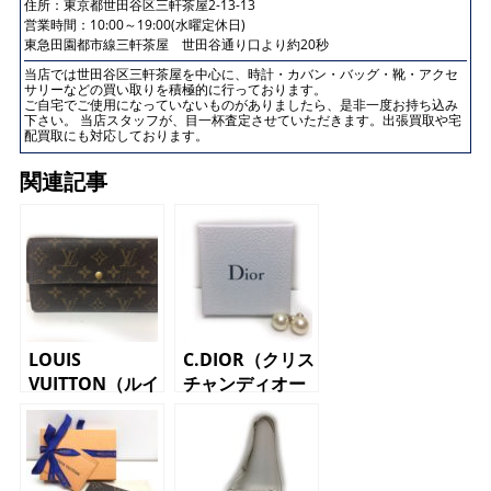
住所：
東京都世田谷区三軒茶屋2-13-13
営業時間：10:00～19:00(水曜定休日)
東急田園都市線三軒茶屋 世田谷通り口より約20秒
当店では世田谷区三軒茶屋を中心に、時計・カバン・バッグ・靴・アクセ
サリーなどの買い取りを積極的に行っております。
ご自宅でご使用になっていないものがありましたら、是非一度お持ち込み
下さい。 当店スタッフが、目一杯査定させていただきます。出張買取や宅
配買取にも対応しております。
関連記事
LOUIS
C.DIOR（クリス
VUITTON（ルイ
チャンディオー
ヴィトン）長財
ル）ピアス パ
布 M61734
ール
ポルトフォイユ
サラ モノグラ