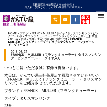
世田谷区三軒茶屋駅より徒歩20秒！
質入れ、買取なら、かんてい局伯楽三軒茶屋店へ
HOME
ブログ
FRANCK MULLER
/
ダイヤ
/
タリスマンリング
/
ピン
クゴールド
/
フランクミューラー
/
ブランド
/
リング
/
三茶
/
三軒茶屋
/
世田谷
/
伯楽
/
売却
/
査定
/
買い物
/
買取
/
質
FRANCK
MULLER（フランクミューラー）タリスマンリング ピンクゴール
ド ダイヤ入り
2018. 03. 25
FRANCK MULLER（フランクミューラー）タリスマンリン
グ ピンクゴールド ダイヤ入り
いつもご覧いただき誠に有難う御座います。
本日は、かんてい局三軒茶屋店で買取させていただいた
【FRANCK MULLER（フランクミューラー）タリスマン
リング】をご紹介させていただきます。
ブランド：FRANCK MULLER（フランクミューラー）
タイプ：タリスマンリング
型番：