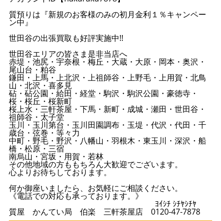
質預りは『新規のお客様のみの初月金利１％キャンペー
ン中』
世田谷の出張買取も好評実施中!!
世田谷エリアの皆さま是非当店へ
赤堤・池尻・宇奈根・梅丘・大蔵・大原・岡本・奥沢・
尾山台・粕谷
鎌田・上馬・上北沢・上祖師谷・上野毛・上用賀・北鳥
山・北沢・喜多見
砧・砧公園・給田・経堂・駒沢・駒沢公園・豪徳寺・
桜・桜丘・桜新町
桜上水・三軒茶屋・下馬・新町・成城・瀬田・世田谷・
祖師谷・太子堂
玉川・玉川第台・玉川田園調布・玉堤・代沢・代田・千
歳台・弦巻・等々力
中町・野毛・野沢・八幡山・羽根木・東玉川・深沢・船
橋・松原・三宿
南烏山・宮坂・用賀・若林
その他地域の方ももちろん大歓迎でございます。
心よりお待ちしております。
何か御座いましたら、お気軽にご相談ください。
《電話での対応も承っております。》
ﾖｲｼﾁ ｼﾁﾔｼﾁﾔ
質屋 かんてい局 伯楽 三軒茶屋店 0120-47-7878