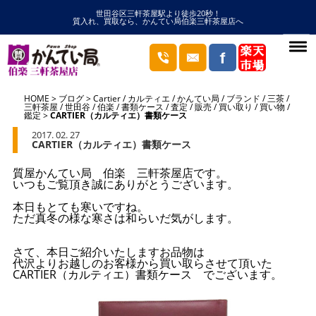
世田谷区三軒茶屋駅より徒歩20秒！
質入れ、買取なら、かんてい局伯楽三軒茶屋店へ
HOME
ブログ
Cartier
/
カルティエ
/
かんてい局
/
ブランド
/
三茶
/
三軒茶屋
/
世田谷
/
伯楽
/
書類ケース
/
査定
/
販売
/
買い取り
/
買い物
/
鑑定
CARTIER（カルティエ）書類ケース
2017. 02. 27
CARTIER（カルティエ）書類ケース
質屋かんてい局 伯楽 三軒茶屋店です。
いつもご覧頂き誠にありがとうございます。
本日もとても寒いですね。
ただ真冬の様な寒さは和らいだ気がします。
さて、本日ご紹介いたしますお品物は
代沢よりお越しのお客様から買い取らさせて頂いた
CARTIER（カルティエ）書類ケース でございます。