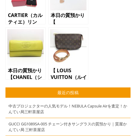
CARTIER（カル
本日の質預かり
ティエ）リン
【
グ シルバー
TIFFANY&Co.
ダイヤ
（ティファニ
ー）リターント
ゥ ハートタ
グ ボールチェ
ーン ピンク
シルバー
本日の質預かり
【 LOUIS
（SV925） ブ
【CHANEL（シ
VUITTON（ルイ
レスレッド】
ャネル）キャビ
ヴィトン）アク
アスキン 長財
セサリーポー
最近の投稿
布 ライムイエ
チ M51980
ロー】
ポシェット ア
中古プロジェクターの人気モデル！NEBULA Capsule Airを査定！か
クセソワ―ル
んてい局三軒茶屋店
モノグラム】
GUCCI GG1089SA-005 チェーン付きサングラスの質預かり｜質屋か
んてい局 三軒茶屋店