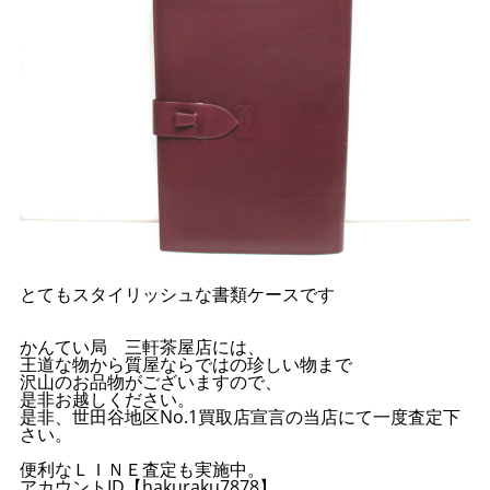
とてもスタイリッシュな書類ケースです
かんてい局 三軒茶屋店には、
王道な物から質屋ならではの珍しい物まで
沢山のお品物がございますので、
是非お越しください。
是非、世田谷地区No.1買取店宣言の当店にて一度査定下
さい。
便利なＬＩＮＥ査定も実施中。
アカウントID【hakuraku7878】