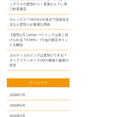
ングラスの質預かり｜質屋かんてい局
三軒茶屋店
ロレックス 116610LVを急ぎで現金化す
るなら質預りが最適な理由
【質預け】Cartier パリリングは高く預
けられる？K18YG・15.9gの査定ポイン
トを解説
カルティエのリングは質預けできる？
タンクフランセーズLMの価値と融資の
目安
アーカイブ
2026年7月
2026年6月
2026年5月