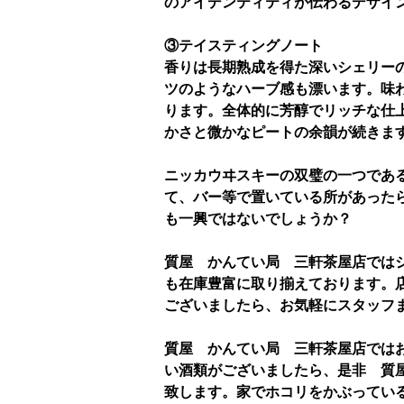
のアイデンティティが伝わるデザイ
③テイスティングノート
香りは長期熟成を得た深いシェリー
ツのようなハーブ感も漂います。味
ります。全体的に芳醇でリッチな仕
かさと微かなピートの余韻が続きま
ニッカウヰスキーの双璧の一つであ
て、バー等で置いている所があった
も一興ではないでしょうか？
質屋 かんてい局 三軒茶屋店では
も在庫豊富に取り揃えております。
ございましたら、お気軽にスタッフ
質屋 かんてい局 三軒茶屋店では
い酒類がございましたら、是非 質
致します。家でホコリをかぶってい