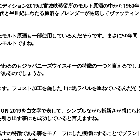
ディション2019は宮城峡蒸留所のモルト原酒の中から1960年
00年代と半世紀にわたる原酒をブレンダーが厳選してヴァッティン
たモルト原酒も一部使用しているんだそうです。まさに50年間
ルモルトですね。
だわるのもジャパニーズウイスキーの特徴の一つと言えるでし
があるのでしょうか。
ます。フロスト加工を施した上に黒ラベルを重ねているんだそ
ITION 2019を白文字で表して、シンプルながら斬新さが感じら
を引き出す事にも成功していると言えますね。
風土の特徴である森をモチーフにした模様にすることでブラン