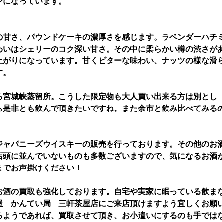
ンになっています。
の甘さ、パウンドケーキの濃厚さを感じます。ラベンダーハチ
わいはシェリーのコク深い甘さ。その中に柔らかい樽の渋さが
上がりになっています。甘くビターな味わい、ナッツの様な滑
す。
る宮城峡蒸留所。こうした限定物も大人買い出来る方は別とし
ら是非とも飲んで頂きたいですね。また余市と飲み比べてみる
ジャパニーズウイスキーの販売を行っております。その他のお
店頭に並んでいないものも多数ございますので、気になるお酒
までお声掛けください！
お酒の買取も強化しております。自宅や実家に眠っている飲ま
屋 かんてい局 三軒茶屋店にご来店頂けますよう宜しくお願
るようであれば、買取させて頂き、お小遣いにするのも手では