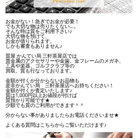
お金がない！急ぎでお金が必要！
でも大切な物は売りたくない…。
そんな時は質をご利用下さい♪
大切な物を預けて、
お金が借りられます。
しかも審査もありません♪
質屋 かんてい局 三軒茶屋店では
貴金属のアクセサリーや金歯、金フレームのメガネ、
工具や楽器、ゴルフクラブ等の
買取、質も行なっております。
金額が付くか分からないお品物も
是非かんてい局 三軒茶屋店へお持ちください！
金額が付くか査定いたします♪
質は1,000円以上お値段が付けば
質預かり可能です★
少額でも質のご利用ができます＾＾
分からない事がありましたらお電話くださいませ★
よくある質問はこちらからご覧いただけます♪