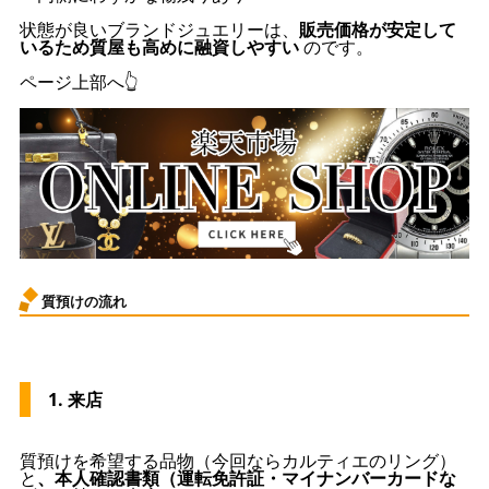
状態が良いブランドジュエリーは、
販売価格が安定して
いるため質屋も高めに融資しやすい
のです。
ページ上部へ👆
質預けの流れ
1. 来店
質預けを希望する品物（今回ならカルティエのリング）
と
、本人確認書類（運転免許証・マイナンバーカードな