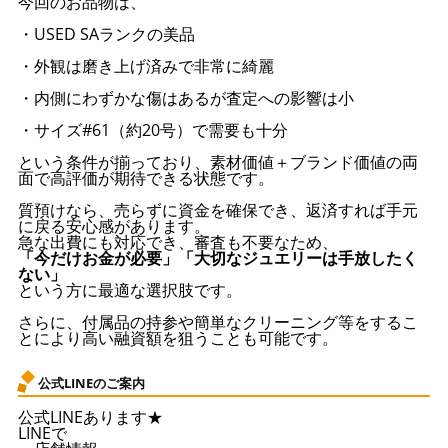
今回のお品物は、
・USED SAランクの美品
・外観は磨き上げ済みで非常に綺麗
・内側にわずかな傷はあるが査定への影響は小
・サイズ#61（約20号）で需要も十分
という条件が揃っており、素材価値＋ブランド価値の両
面で高評価が期待できる状態です。
質預けなら、売らずに資金を確保でき、返済すれば手元
に戻る安心感があります。
急な出費にも対応でき、審査も不要なため、
「今だけお金が必要」「大切なジュエリーは手放したく
ない」
という方に最適な選択肢です。
さらに、付属品の持参や簡単なクリーニング等をするこ
とにより高い融資額を狙うことも可能です。
公式LINEのご案内
公式LINEあります★
LINEで