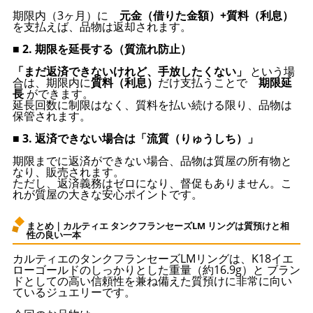
期限内（3ヶ月）に
元金（借りた金額）+質料（利息）
を支払えば、品物は返却されます。
■ 2. 期限を延長する（質流れ防止）
「まだ返済できないけれど、手放したくない」
という場
合は、期限内に
質料（利息）
だけ支払うことで
期限延
長
ができます。
延長回数に制限はなく、質料を払い続ける限り、品物は
保管されます。
■ 3. 返済できない場合は「流質（りゅうしち）」
期限までに返済ができない場合、品物は質屋の所有物と
なり、販売されます。
ただし、返済義務はゼロになり、督促もありません。こ
れが質屋の大きな安心ポイントです。
まとめ｜カルティエ タンクフランセーズLM リングは質預けと相
性の良い一本
カルティエのタンクフランセーズLMリングは、K18イエ
ローゴールドのしっかりとした重量（約16.9g）と ブラン
ドとしての高い信頼性を兼ね備えた質預けに非常に向い
ているジュエリーです。