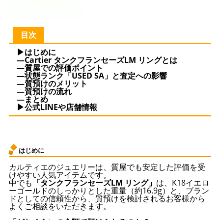
目次
▶はじめに
—Cartier タンクフランセーズLM リングとは
—質屋での評価ポイント
—状態ランク「USED SA」と査定への影響
—質預けのメリット
—質預けの流れ
—まとめ
▶公式LINEや店舗情報
はじめに
カルティエのジュエリーは、質屋でも安定した評価を受
けやすい人気アイテムです。
中でも
「タンクフランセーズLM リング」
は、K18イエロ
ーゴールドのしっかりとした重量（約16.9g）と、ブラン
ドとしての信頼性から、質預けを検討されるお客様から
よくご相談をいただきます。