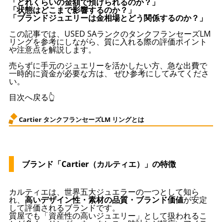
「どれくらいの金額で預けられるのか？」
「状態はどこまで影響するのか？」
「ブランドジュエリーは金相場とどう関係するのか？」
この記事では、USED SAランクのタンクフランセーズLM
リングを参考にしながら、質に入れる際の評価ポイント
や注意点を解説します。
売らずに手元のジュエリーを活かしたい方、急な出費で
一時的に資金が必要な方は、 ぜひ参考にしてみてくださ
い。
目次へ戻る👆
Cartier タンクフランセーズLM リングとは
ブランド「Cartier（カルティエ）」の特徴
カルティエは、世界五大ジュエラーの一つとして知ら
れ、
高いデザイン性・素材の品質・ブランド価値
が安定
して評価されるブランドです。
質屋でも「資産性の高いジュエリー」として扱われるこ