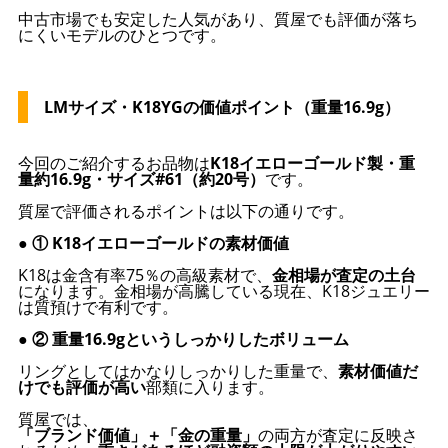
中古市場でも安定した人気があり、質屋でも評価が落ち
にくいモデルのひとつです。
LMサイズ・K18YGの価値ポイント（重量16.9g）
今回のご紹介するお品物は
K18イエローゴールド製・重
量約16.9g・サイズ#61（約20号）
です。
質屋で評価されるポイントは以下の通りです。
● ① K18イエローゴールドの素材価値
K18は金含有率75％の高級素材で、
金相場が査定の土台
になります。金相場が高騰している現在、K18ジュエリー
は質預けで有利です。
● ② 重量16.9gというしっかりしたボリューム
リングとしてはかなりしっかりした重量で、
素材価値だ
けでも評価が高い
部類に入ります。
質屋では、
「ブランド価値」＋「金の重量」
の両方が査定に反映さ