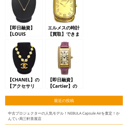
【即日融資】
エルメスの時計
【LOUIS
【買取】できま
VUITTON】の
す【世田谷】
【アクセサリ
【三軒茶屋】
ー】で【質預か
【駒沢】【上
り】できます
馬】
【質】【かんて
い局】【三軒茶
屋】
【CHANEL】の
【即日融資】
【アクセサリ
【Cartier】の
ー】【買取】で
【時計】で【質
きます【質】
預かり】できま
最近の投稿
【かんてい局】
す【質】【かん
【三軒茶屋】
てい局】【三軒
中古プロジェクターの人気モデル！NEBULA Capsule Airを査定！か
茶屋】
んてい局三軒茶屋店