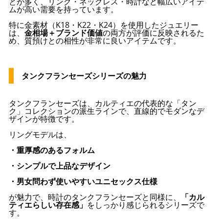
とが多く、リング・ネックレス・時計など幅広いアイテ
ムが高い需要を持っています。
特に金素材（K18・K22・K24）を使用したジュエリー
は、
金相場＋ブランド価値
の両方が評価に反映されるた
め、質預けとの相性が非常に良いアイテムです。
タンクフランセーズシリーズの魅力
タンクフランセーズは、カルティエの代表的な「タン
ク」コレクションの派生ラインで、直線的でモダンなデ
ザインが特徴です。
リングモデルは、
・重厚感のあるフォルム
・シンプルで上品なデザイン
・男女問わず使いやすいユニセックス仕様
が魅力で、時計のタンクフランセーズと同様に、
「カル
ティエらしい存在感」
をしっかり感じられるシリーズで
す。