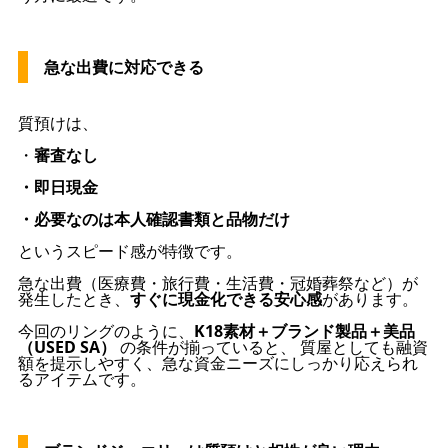
急な出費に対応できる
質預けは、
・
審査なし
・即日現金
・必要なのは本人確認書類と品物だけ
というスピード感が特徴です。
急な出費（医療費・旅行費・生活費・冠婚葬祭など）が
発生したとき、
すぐに現金化できる安心感
があります。
今回のリングのように、
K18素材＋ブランド製品＋美品
（USED SA）
の条件が揃っていると、 質屋としても融資
額を提示しやすく、急な資金ニーズにしっかり応えられ
るアイテムです。