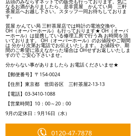
店頭のみならずネットでの販売も行っております。気に
なるお酒がありましたら、是非質屋 かんてい局 三軒
茶屋店へお越し下さい。スタッフ一同お待ちしておりま
す。
質屋 かんてい局 三軒茶屋店では時計の電池交換や、
OH（オーバーホール）も行っております★ OH（オーバ
ーホール）は提携している修理工房で行う為 お時間を頂
いております。 OH（オーバーホール）のお値段やご期間
は 分かり次第お電話でお伝えいたします。 お値段や、期
間のご希望に添えなかった場合は OHせずお返しいたしま
すので ご安心下さいませ。
分からない事がありましたら お電話くださいませ★
【郵便番号】〒154-0024
【住所】東京都 世田谷区 三軒茶屋2-13-13
【電話】03-3410-1088
【営業時間】10：00～20：00
9月の定休日：9月16日（水）
0120-47-7878