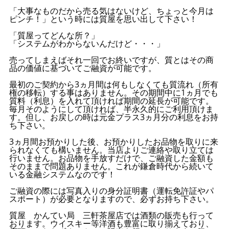
「大事なものだから売る気はないけど、ちょっと今月は
ピンチ！」という時には質屋を思い出して下さい！
「質屋ってどんな所？」
「システムがわからないんだけど・・・」
売ってしまえばそれ一回でお終いですが、質とはその商
品の価値に基づいてご融資が可能です。
最初のご契約から3ヵ月間は何もしなくても質流れ（所有
権の移転）する事はありません。その期間中に1ヵ月でも
質料（利息）を入れて頂ければ期間の延長が可能です。
毎月そのようにして頂ければ、半永久的にご利用頂けま
す。但し、お戻しの時は元金プラス3ヵ月分の利息をお持
ち下さい。
3ヵ月間お預かりした後、お預かりしたお品物を取りに来
られなくても構いません。当店よりご連絡や取り立ては
行いません。お品物を手放すだけで、ご融資した金額も
そのままで問題ありません。これが鎌倉時代から続いて
いる金融システムなのです！
ご融資の際には写真入りの身分証明書（運転免許証やパ
スポート）が必要となりますので、必ずお持ち下さい。
質屋 かんてい局 三軒茶屋店では酒類の販売も行って
おります。ウイスキー等洋酒も豊富に取り揃えており、