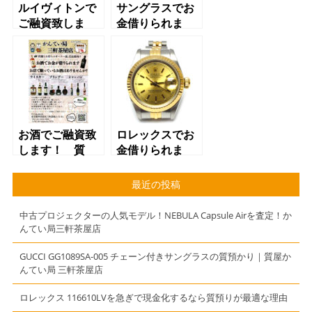
ルイヴィトンで
サングラスでお
ご融資致しま
金借りられま
す！ 質屋 か
す！ 質屋 か
んてい局 三軒
んてい局 三軒
茶屋店
茶屋店
お酒でご融資致
ロレックスでお
します！ 質
金借りられま
屋 かんてい
す！ 質屋 か
局 三軒茶屋店
んてい局 三軒
最近の投稿
茶屋店
中古プロジェクターの人気モデル！NEBULA Capsule Airを査定！か
んてい局三軒茶屋店
GUCCI GG1089SA-005 チェーン付きサングラスの質預かり｜質屋か
んてい局 三軒茶屋店
ロレックス 116610LVを急ぎで現金化するなら質預りが最適な理由