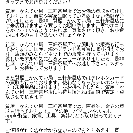
タッフまでお声掛けください！
質屋 かんてい局 三軒茶屋店ではお酒の買取も強化し
ております。自宅や実家に眠っている飲まない酒類がご
ざいましたら、是非 質屋 かんてい局 三軒茶屋店に
ご来店頂けますよう宜しくお願い致します。家でホコリ
をかぶっているようであれば、買取させて頂き、お小遣
いにするのも手ではないでしょうか？
質屋 かんてい局 三軒茶屋店では腕時計の販売も行っ
ております。国産、海外ブランドも豊富に取り揃えてお
り、店頭のみならずネットでの販売も行っております。
欲しいモデルや気になるメーカーがありましたら、是非
質屋 かんてい局 三軒茶屋店へお越し下さい。スタッ
フ一同お待ちしております！
また質屋 かんてい局 三軒茶屋店ではテレホンカード
の買取も行っております。使わなくなったテレホンカー
ド（未使用品に限ります）をお持ちでしたら、質屋 か
んてい局 三軒茶屋店にお持ち頂ければ高値で査定・買
取させて頂きます。
質屋 かんてい局 三軒茶屋店では、商品券、金券の買
取も行っております。 その他、パソコンやスマホ、
apple製品、家電、工具、楽器なども取り扱っておりま
す。
お値段が付くのか分からないものでもとりあえず 質