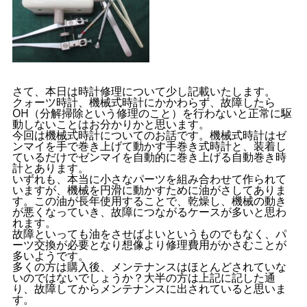
さて、本日は時計修理について少し記載いたします。
クォーツ時計、機械式時計にかかわらず、故障したら
OH（分解掃除という修理のこと）を行わないと正常に駆
動しないことはお分かりかと思います。
今回は機械式時計についてのお話です。機械式時計はゼ
ンマイを手で巻き上げて動かす手巻き式時計と、装着し
ているだけでゼンマイを自動的に巻き上げる自動巻き時
計とあります。
いずれも、本当に小さなパーツを組み合わせて作られて
いますが、機械を円滑に動かすために油がさしてありま
す。この油が長年使用することで、乾燥し、機械の動き
が悪くなっていき、故障につながるケースが多いと思わ
れます。
故障といっても油をさせばよいというものでもなく、パ
ーツ交換が必要となり想像より修理費用がかさむことが
多いようです。
多くの方は購入後、メンテナンスはほとんどされていな
いのではないでしょうか？大半の方は上記に記した通
り、故障してからメンテナンスに出されていると思いま
す。