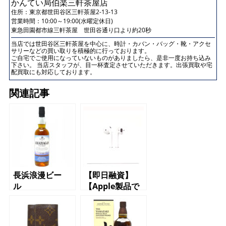
かんてい局伯楽三軒茶屋店
住所：
東京都世田谷区三軒茶屋2-13-13
営業時間：10:00～19:00(水曜定休日)
東急田園都市線三軒茶屋 世田谷通り口より約20秒
当店では世田谷区三軒茶屋を中心に、時計・カバン・バッグ・靴・アクセ
サリーなどの買い取りを積極的に行っております。
ご自宅でご使用になっていないものがありましたら、是非一度お持ち込み
下さい。 当店スタッフが、目一杯査定させていただきます。出張買取や宅
配買取にも対応しております。
関連記事
長浜浪漫ビー
【即日融資】
ル
【Apple製品で
AMAHAGAN
質預かり】【か
ワールドブレン
んてい局】
デッド リミテ
【質】【三軒茶