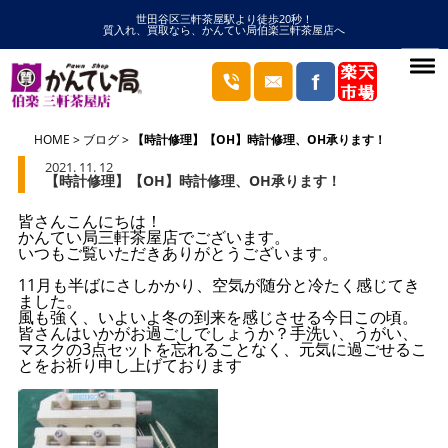
世田谷区三軒茶屋駅より徒歩20秒！
質入れ、買取なら、かんてい局伯楽三軒茶屋店へ
HOME
ブログ
【時計修理】【OH】時計修理、OH承ります！
2021. 11. 12
【時計修理】【OH】時計修理、OH承ります！
皆さんこんにちは！
かんてい局三軒茶屋店でございます。
いつもご覧いただきありがとうございます。
11月も半ばにさしかかり、空気が随分と冷たく感じてき
ました。
風も強く、いよいよ冬の到来を感じさせる今日この頃。
皆さんはいかがお過ごしでしょうか？手洗い、うがい、
マスクの3点セットを忘れることなく、元気に過ごせるこ
とをお祈り申し上げております