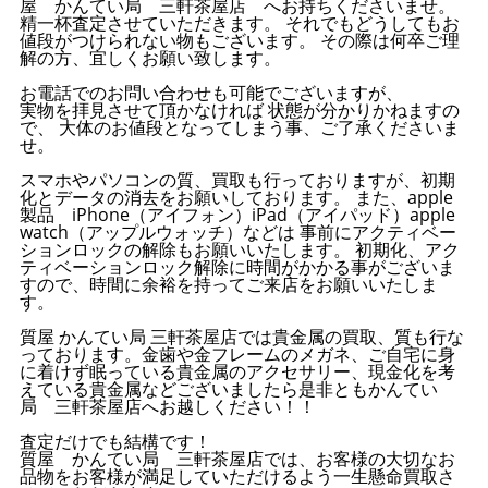
屋 かんてい局 三軒茶屋店 へお持ちくださいませ。
精一杯査定させていただきます。 それでもどうしてもお
値段がつけられない物もございます。 その際は何卒ご理
解の方、宜しくお願い致します。
お電話でのお問い合わせも可能でございますが、
実物を拝見させて頂かなければ 状態が分かりかねますの
で、 大体のお値段となってしまう事、ご了承くださいま
せ。
スマホやパソコンの質、買取も行っておりますが、初期
化とデータの消去をお願いしております。 また、apple
製品 iPhone（アイフォン）iPad（アイパッド）apple
watch（アップルウォッチ）などは 事前にアクティベー
ションロックの解除もお願いいたします。 初期化、アク
ティベーションロック解除に時間がかかる事がございま
すので、時間に余裕を持ってご来店をお願いいたしま
す。
質屋 かんてい局 三軒茶屋店では貴金属の買取、質も行な
っております。金歯や金フレームのメガネ、ご自宅に身
に着けず眠っている貴金属のアクセサリー、現金化を考
えている貴金属などございましたら是非ともかんてい
局 三軒茶屋店へお越しください！！
査定だけでも結構です！
質屋 かんてい局 三軒茶屋店では、お客様の大切なお
品物をお客様が満足していただけるよう一生懸命買取さ