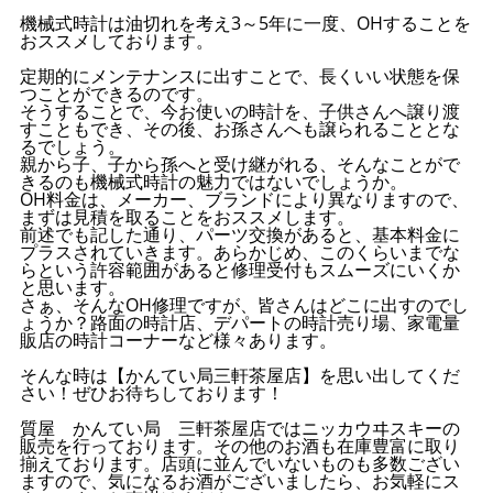
機械式時計は油切れを考え3～5年に一度、OHすることを
おススメしております。
定期的にメンテナンスに出すことで、長くいい状態を保
つことができるのです。
そうすることで、今お使いの時計を、子供さんへ譲り渡
すこともでき、その後、お孫さんへも譲られることとな
るでしょう。
親から子、子から孫へと受け継がれる、そんなことがで
きるのも機械式時計の魅力ではないでしょうか。
OH料金は、メーカー、ブランドにより異なりますので、
まずは見積を取ることをおススメします。
前述でも記した通り、パーツ交換があると、基本料金に
プラスされていきます。あらかじめ、このくらいまでな
らという許容範囲があると修理受付もスムーズにいくか
と思います。
さぁ、そんなOH修理ですが、皆さんはどこに出すのでし
ょうか？路面の時計店、デパートの時計売り場、家電量
販店の時計コーナーなど様々あります。
そんな時は【かんてい局三軒茶屋店】を思い出してくだ
さい！ぜひお待ちしております！
質屋 かんてい局 三軒茶屋店ではニッカウヰスキーの
販売を行っております。その他のお酒も在庫豊富に取り
揃えております。店頭に並んでいないものも多数ござい
ますので、気になるお酒がございましたら、お気軽にス