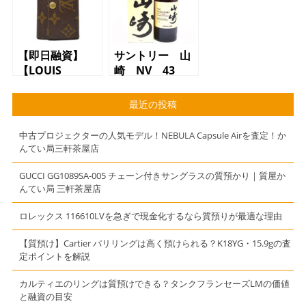
ッドエディショ
屋店】
ン 47
度/700ml 質
屋 かんてい
【即日融資】
サントリー 山
局 三軒茶屋店
【LOUIS
崎 NV 43
（小田急線豪徳
VUITTONや
度/700ml。特別
寺駅からお越し
CELINEなどのキ
価格にてご提供
最近の投稿
のお客様より買
ーケースや財布
【第二弾】ご来
取させて頂きま
で質預かり】
店のみ、お一人
中古プロジェクターの人気モデル！NEBULA Capsule Airを査定！か
した）
【質】【かんて
様限定、早い者
んてい局三軒茶屋店
い局】【三軒茶
勝ち！ 質屋
屋店】
かんてい局 三
GUCCI GG1089SA-005 チェーン付きサングラスの質預かり｜質屋か
んてい局 三軒茶屋店
軒茶屋店
ロレックス 116610LVを急ぎで現金化するなら質預りが最適な理由
【質預け】Cartier パリリングは高く預けられる？K18YG・15.9gの査
定ポイントを解説
カルティエのリングは質預けできる？タンクフランセーズLMの価値
と融資の目安