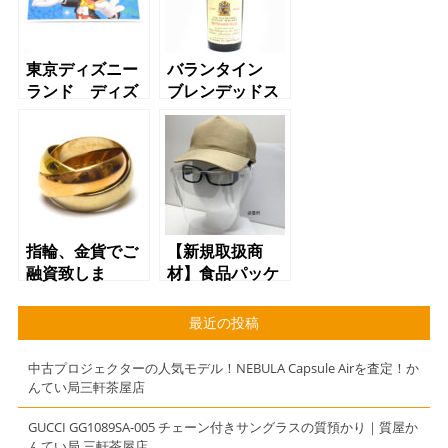
東京ディズニー
バランタイン
ランド ディズ
ブレンデッドス
ニーシー ワン
コッチウイスキ
デーパスポート
ー 30年 ベリ
【質】【かんて
ーオールド 40
い局】【三軒茶
度/700ml 質
屋店】
屋 かんてい
局 三軒茶屋店
（東急田園都市
指輪、金貨でご
【新規取扱商
線池尻大橋駅か
融資致しま
材】食品パッケ
らお越しのお客
す！ 質屋 か
ージメーカーが
様より買取させ
んてい局 三軒
開発した簡易型
最近の投稿
て頂きました）
茶屋店
フェイスシール
ド 一般使用目
中古プロジェクターの人気モデル！NEBULA Capsule Airを査定！か
的 PET製 質
んてい局三軒茶屋店
屋 かんてい
局 三軒茶屋店
GUCCI GG1089SA-005 チェーン付きサングラスの質預かり｜質屋か
んてい局 三軒茶屋店