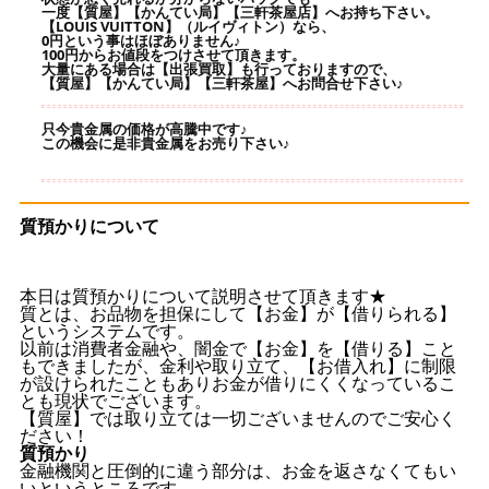
一度【質屋】【かんてい局】【三軒茶屋店】へお持ち下さい。
【LOUIS VUITTON】（ルイヴィトン）なら、
0円という事はほぼありません♪
100円からお値段をつけさせて頂きます。
大量にある場合は【出張買取】も行っておりますので、
【質屋】【かんてい局】【三軒茶屋】へお問合せ下さい♪
只今貴金属の価格が高騰中です♪
この機会に是非貴金属をお売り下さい♪
質預かりについて
本日は質預かりについて説明させて頂きます★
質とは、お品物を担保にして【お金】が【借りられる】
というシステムです。
以前は消費者金融や、闇金で【お金】を【借りる】こと
もできましたが、金利や取り立て、【お借入れ】に制限
が設けられたこともありお金が借りにくくなっているこ
とも現状でございます。
【質屋】では取り立ては一切ございませんのでご安心く
ださい！
質預かり
金融機関と圧倒的に違う部分は、お金を返さなくてもい
いというところです。