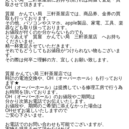
取させて頂きます。
質屋 かんてい局 三軒茶屋店では、商品券、金券の買
取も行っております。
その他、パソコンやスマホ、apple製品、家電、工具、楽
器なども取り扱っております。
お値段が付くのか分からないものでも
とりあえず 質屋 かんてい局 三軒茶屋店 へお持ち
くださいませ。
精一杯査定させていただきます。
それでもどうしてもお値段がつけられない物もございま
す。
その際は何卒ご理解の方、宜しくお願い致します。
質屋 かんてい局 三軒茶屋店では
時計の電池交換や、OH（オーバーホール）も行っており
ます★
OH（オーバーホール）は提携している修理工房で行う為
お時間を頂いております。
OH（オーバーホール）のお値段やご期間は
分かり次第お電話でお伝えいたします。
お値段や、期間のご希望に添えなかった場合は
OHせずお返しいたしますので
ご安心下さいませ。
お電話でのお問い合わせも可能でございますが、
実物を拝見させて頂かなければ