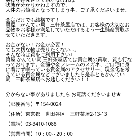
状態が分かりかねますので、
大体のお値段となってしまう事、ご了承くださいませ。
査定だけでも結構です！
質屋 かんてい局 三軒茶屋店では、お客様の大切なお
品物をお客様が満足していただけるよう一生懸命買取さ
せていただきます。
お金がない！お金が必要！
でも大切な物は売りたくない…。
そんな時は質をご利用下さい♪
質屋 かんてい局 三軒茶屋店では貴金属の買取、質も行な
っております。金歯や金フレームのメガネ、ご自宅に身
に着けず眠っている貴金属のアクセサリー、現金化を考
えている貴金属などございましたら是非ともかんてい
局 三軒茶屋店へお越しください！！
分からない事がありましたら お電話くださいませ★
【郵便番号】〒154-0024
【住所】東京都 世田谷区 三軒茶屋2-13-13
【電話】03-3410-1088
【営業時間】10：00～20：00