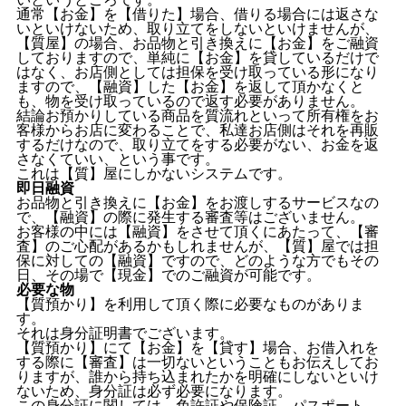
通常【お金】を【借りた】場合、借りる場合には返さな
いといけないため、取り立てをしないといけませんが、
【質屋】の場合、お品物と引き換えに【お金】をご融資
しておりますので、単純に【お金】を貸しているだけで
はなく、お店側としては担保を受け取っている形になり
ますので、【融資】した【お金】を返して頂かなくと
も、物を受け取っているので返す必要がありません。
結論お預かりしている商品を質流れといって所有権をお
客様からお店に変わることで、私達お店側はそれを再販
するだけなので、取り立てをする必要がない、お金を返
さなくていい、という事です。
これは【質】屋にしかないシステムです。
即日融資
お品物と引き換えに【お金】をお渡しするサービスなの
で、【融資】の際に発生する審査等はございません。
お客様の中には【融資】をさせて頂くにあたって、【審
査】のご心配があるかもしれませんが、【質】屋では担
保に対しての【融資】ですので、どのような方でもその
日、その場で【現金】でのご融資が可能です。
必要な物
【質預かり】を利用して頂く際に必要なものがありま
す。
それは身分証明書でございます。
【質預かり】にて【お金】を【貸す】場合、お借入れを
する際に【審査】は一切ないということもお伝えしてお
りますが、誰から持ち込まれたかを明確にしないといけ
ないため、身分証は必ず必要になります。
この身分証に関しては、免許証や保険証、パスポート