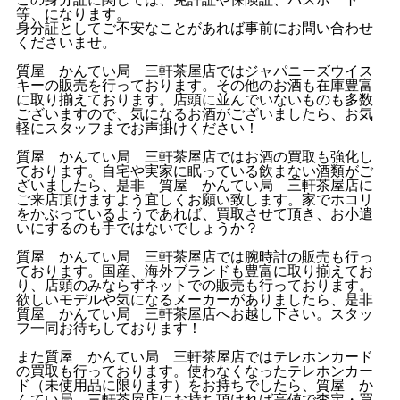
等、になります。
身分証としてご不安なことがあれば事前にお問い合わせ
くださいませ。
質屋 かんてい局 三軒茶屋店ではジャパニーズウイス
キーの販売を行っております。その他のお酒も在庫豊富
に取り揃えております。店頭に並んでいないものも多数
ございますので、気になるお酒がございましたら、お気
軽にスタッフまでお声掛けください！
質屋 かんてい局 三軒茶屋店ではお酒の買取も強化し
ております。自宅や実家に眠っている飲まない酒類がご
ざいましたら、是非 質屋 かんてい局 三軒茶屋店に
ご来店頂けますよう宜しくお願い致します。家でホコリ
をかぶっているようであれば、買取させて頂き、お小遣
いにするのも手ではないでしょうか？
質屋 かんてい局 三軒茶屋店では腕時計の販売も行っ
ております。国産、海外ブランドも豊富に取り揃えてお
り、店頭のみならずネットでの販売も行っております。
欲しいモデルや気になるメーカーがありましたら、是非
質屋 かんてい局 三軒茶屋店へお越し下さい。スタッ
フ一同お待ちしております！
また質屋 かんてい局 三軒茶屋店ではテレホンカード
の買取も行っております。使わなくなったテレホンカー
ド（未使用品に限ります）をお持ちでしたら、質屋 か
んてい局 三軒茶屋店にお持ち頂ければ高値で査定・買