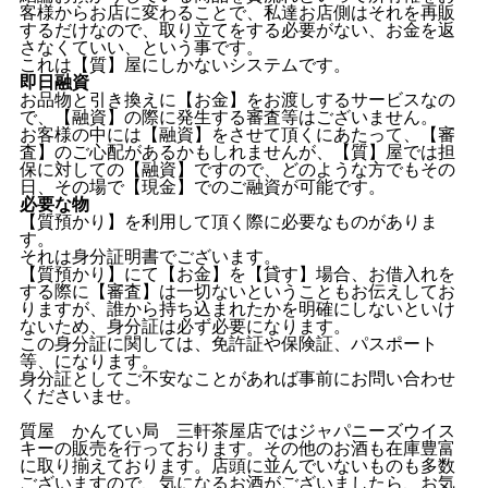
客様からお店に変わることで、私達お店側はそれを再販
するだけなので、取り立てをする必要がない、お金を返
さなくていい、という事です。
これは【質】屋にしかないシステムです。
即日融資
お品物と引き換えに【お金】をお渡しするサービスなの
で、【融資】の際に発生する審査等はございません。
お客様の中には【融資】をさせて頂くにあたって、【審
査】のご心配があるかもしれませんが、【質】屋では担
保に対しての【融資】ですので、どのような方でもその
日、その場で【現金】でのご融資が可能です。
必要な物
【質預かり】を利用して頂く際に必要なものがありま
す。
それは身分証明書でございます。
【質預かり】にて【お金】を【貸す】場合、お借入れを
する際に【審査】は一切ないということもお伝えしてお
りますが、誰から持ち込まれたかを明確にしないといけ
ないため、身分証は必ず必要になります。
この身分証に関しては、免許証や保険証、パスポート
等、になります。
身分証としてご不安なことがあれば事前にお問い合わせ
くださいませ。
質屋 かんてい局 三軒茶屋店ではジャパニーズウイス
キーの販売を行っております。その他のお酒も在庫豊富
に取り揃えております。店頭に並んでいないものも多数
ございますので、気になるお酒がございましたら、お気