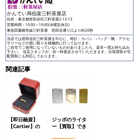
かんてい局伯楽三軒茶屋店
住所：
東京都世田谷区三軒茶屋2-13-13
営業時間：10:00～19:00(水曜定休日)
東急田園都市線三軒茶屋 世田谷通り口より約20秒
当店では世田谷区三軒茶屋を中心に、時計・カバン・バッグ・靴・アクセ
サリーなどの買い取りを積極的に行っております。
ご自宅でご使用になっていないものがありましたら、是非一度お持ち込み
下さい。 当店スタッフが、目一杯査定させていただきます。出張買取や宅
配買取にも対応しております。
関連記事
【即日融資】
ジッポのライタ
【Cartier】の
ー【買取】でき
【リング】で
ます【世田谷】