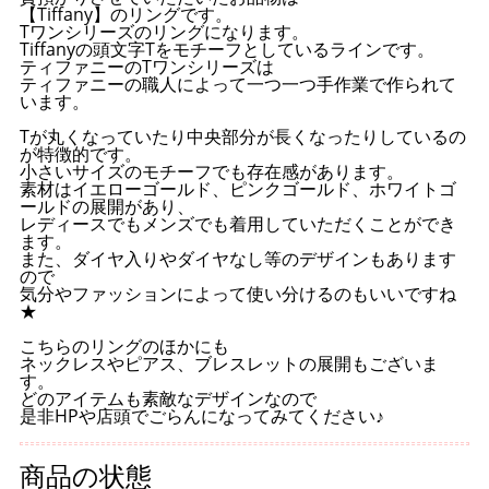
【Tiffany】のリングです。
Tワンシリーズのリングになります。
Tiffanyの頭文字Tをモチーフとしているラインです。
ティファニーのTワンシリーズは
ティファニーの職人によって一つ一つ手作業で作られて
います。
Tが丸くなっていたり中央部分が長くなったりしているの
が特徴的です。
小さいサイズのモチーフでも存在感があります。
素材はイエローゴールド、ピンクゴールド、ホワイトゴ
ールドの展開があり、
レディースでもメンズでも着用していただくことができ
ます。
また、ダイヤ入りやダイヤなし等のデザインもあります
ので
気分やファッションによって使い分けるのもいいですね
★
こちらのリングのほかにも
ネックレスやピアス、ブレスレットの展開もございま
す。
どのアイテムも素敵なデザインなので
是非HPや店頭でごらんになってみてください♪
商品の状態