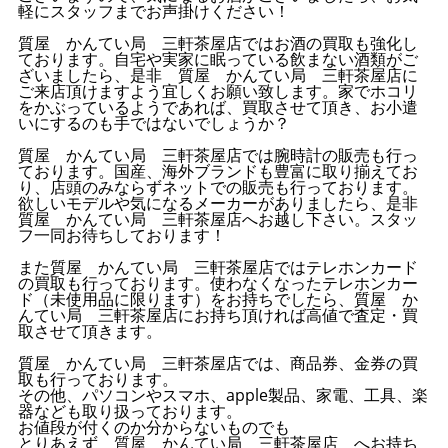
軽にスタッフまでお声掛けください！
質屋 かんてい局 三軒茶屋店ではお酒の買取も強化し
ております。自宅や実家に眠っている飲まない酒類がご
ざいましたら、是非 質屋 かんてい局 三軒茶屋店に
ご来店頂けますよう宜しくお願い致します。家でホコリ
をかぶっているようであれば、買取させて頂き、お小遣
いにするのも手ではないでしょうか？
質屋 かんてい局 三軒茶屋店では腕時計の販売も行っ
ております。国産、海外ブランドも豊富に取り揃えてお
り、店頭のみならずネットでの販売も行っております。
欲しいモデルや気になるメーカーがありましたら、是非
質屋 かんてい局 三軒茶屋店へお越し下さい。スタッ
フ一同お待ちしております！
また質屋 かんてい局 三軒茶屋店ではテレホンカード
の買取も行っております。使わなくなったテレホンカー
ド（未使用品に限ります）をお持ちでしたら、質屋 か
んてい局 三軒茶屋店にお持ち頂ければ高値で査定・買
取させて頂きます。
質屋 かんてい局 三軒茶屋店では、商品券、金券の買
取も行っております。
その他、パソコンやスマホ、apple製品、家電、工具、楽
器なども取り扱っております。
お値段が付くのか分からないものでも
とりあえず 質屋 かんてい局 三軒茶屋店 へお持ち