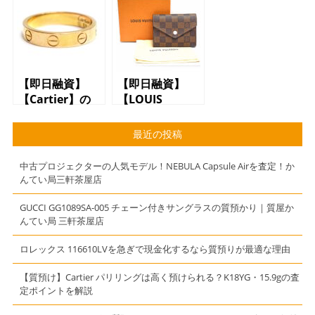
【質預かり】で
【三軒茶屋】
きます【質】
【駒沢】【上
【かんてい局】
馬】
【三軒茶屋】
【即日融資】
【即日融資】
【Cartier】の
【LOUIS
【アクセサリ
VUITTON】の
ー】で【質預か
【財布】で【質
最近の投稿
り】できます
預かり】できま
【質】【かんて
す【質】【かん
中古プロジェクターの人気モデル！NEBULA Capsule Airを査定！か
い局】【三軒茶
てい局】【三軒
んてい局三軒茶屋店
屋】
茶屋】
GUCCI GG1089SA-005 チェーン付きサングラスの質預かり｜質屋か
んてい局 三軒茶屋店
ロレックス 116610LVを急ぎで現金化するなら質預りが最適な理由
【質預け】Cartier パリリングは高く預けられる？K18YG・15.9gの査
定ポイントを解説