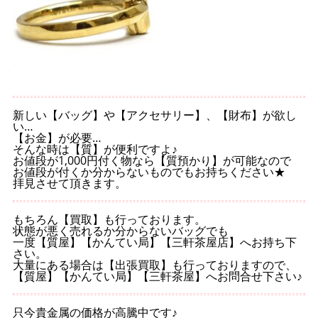
新しい【バッグ】や【アクセサリー】、【財布】が欲し
い…
【お金】が必要…
そんな時は【質】が便利ですよ♪
お値段が1,000円付く物なら【質預かり】が可能なので
お値段が付くか分からないものでもお持ちください★
拝見させて頂きます。
もちろん【買取】も行っております。
状態が悪く売れるか分からないバッグでも
一度【質屋】【かんてい局】【三軒茶屋店】へお持ち下
さい。
大量にある場合は【出張買取】も行っておりますので、
【質屋】【かんてい局】【三軒茶屋】へお問合せ下さい♪
只今貴金属の価格が高騰中です♪