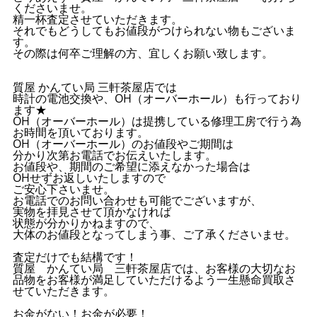
くださいませ。
精一杯査定させていただきます。
それでもどうしてもお値段がつけられない物もございま
す。
その際は何卒ご理解の方、宜しくお願い致します。
質屋 かんてい局 三軒茶屋店では
時計の電池交換や、OH（オーバーホール）も行っており
ます★
OH（オーバーホール）は提携している修理工房で行う為
お時間を頂いております。
OH（オーバーホール）のお値段やご期間は
分かり次第お電話でお伝えいたします。
お値段や、期間のご希望に添えなかった場合は
OHせずお返しいたしますので
ご安心下さいませ。
お電話でのお問い合わせも可能でございますが、
実物を拝見させて頂かなければ
状態が分かりかねますので、
大体のお値段となってしまう事、ご了承くださいませ。
査定だけでも結構です！
質屋 かんてい局 三軒茶屋店では、お客様の大切なお
品物をお客様が満足していただけるよう一生懸命買取さ
せていただきます。
お金がない！お金が必要！