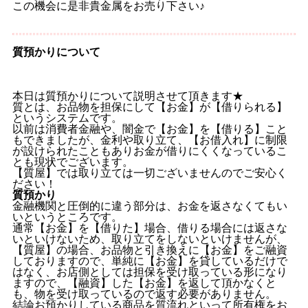
この機会に是非貴金属をお売り下さい♪
質預かりについて
本日は質預かりについて説明させて頂きます★
質とは、お品物を担保にして【お金】が【借りられる】
というシステムです。
以前は消費者金融や、闇金で【お金】を【借りる】こと
もできましたが、金利や取り立て、【お借入れ】に制限
が設けられたこともありお金が借りにくくなっているこ
とも現状でございます。
【質屋】では取り立ては一切ございませんのでご安心く
ださい！
質預かり
金融機関と圧倒的に違う部分は、お金を返さなくてもい
いというところです。
通常【お金】を【借りた】場合、借りる場合には返さな
いといけないため、取り立てをしないといけませんが、
【質屋】の場合、お品物と引き換えに【お金】をご融資
しておりますので、単純に【お金】を貸しているだけで
はなく、お店側としては担保を受け取っている形になり
ますので、【融資】した【お金】を返して頂かなくと
も、物を受け取っているので返す必要がありません。
結論お預かりしている商品を質流れといって所有権をお