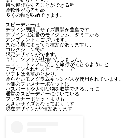
また、折りたたんで
持ち運びをすることができる程
柔軟性があるため、
多くの物を収納できます。
スピーディーは
デザイン展開、サイズ展開が豊富です。
デザインは定番のモノグラム、ダミエから
アンプラントもございます。
また時期によっても種類がありますし、
コレクション毎に
限定デザインがでます。
今年、ソフトが登場いたしました。
エフォートレスに楽しく旅行ができるようにと
デザインされたスピーディーで、
ソフトは名前のとおり、
柔らかいモノグラムキャンバスが使用されています。
内側のファスナーポケットは
パスポートや大切な物を収納できるように
通常のスピーディーについている
ファスナーポケットよりも
大きいサイズとなっております。
現在デザインが2種類あります。