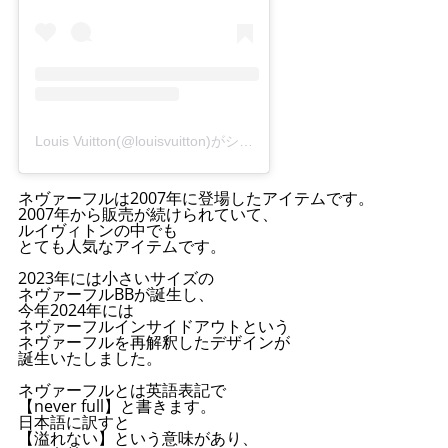
Louis Vuitton(@louisvuitton)がシェアした投稿
ネヴァーフルは2007年に登場したアイテムです。
2007年から販売が続けられていて、
ルイヴィトンの中でも
とても人気なアイテムです。
2023年には小さいサイズの
ネヴァーフルBBが誕生し、
今年2024年には
ネヴァーフルインサイドアウトという
ネヴァーフルを再解釈したデザインが
誕生いたしました。
ネヴァーフルとは英語表記で
【never full】と書きます。
日本語に訳すと
【溢れない】という意味があり、