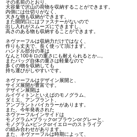
その名前のとおり、
大容量で沢山の荷物を収納することができます。
内側には仕切りがなく、
大きな物も収納ができます。
また開閉口にはファスナーがないので
出し入れがスムーズにできますし、
高さのある物も収納することができます。
ネヴァーフルは収納力だけではなく、
作りも丈夫で、長く使って頂けます。
ハンドル部分の革は
なんと100キロの重さにも耐えられるとか…。
またバッグ自体の重さは軽量なので
多くの物を収納しても
持ち運びがしやすいです。
ネヴァーフルはデザイン展開と、
サイズ展開が豊富です。
デザイン展開は
ルイヴィトンといえばのモノグラム、
ダミエ、アンプラント、
アンプラントバイカラーがあります。
また、今年発表された
ネヴァーフルインサイドは
モノグラム×ブラックorブラウンorグレーと、
モノグラム×ピンクorイエローのストライプ
の組み合わせがあります。
また、ネヴァーフルは時期によって、