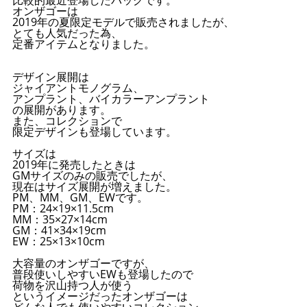
オンザゴーは
2019年の夏限定モデルで販売されましたが、
とても人気だった為、
定番アイテムとなりました。
デザイン展開は
ジャイアントモノグラム、
アンプラント、バイカラーアンプラント
の展開があります。
また、コレクションで
限定デザインも登場しています。
サイズは
2019年に発売したときは
GMサイズのみの販売でしたが、
現在はサイズ展開が増えました。
PM、MM、GM、EWです。
PM：24×19×11.5cm
MM：35×27×14cm
GM：41×34×19cm
EW：25×13×10cm
大容量のオンザゴーですが、
普段使いしやすいEWも登場したので
荷物を沢山持つ人が使う
というイメージだったオンザゴーは
どんな人でも使いやすいコレクション