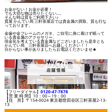
お金がない！お金が必要！
でも大切な物は売りたくない…。
そんな時は質をご利用下さい♪
質屋 かんてい局 三軒茶屋店では貴金属の買取、質も行な
っております。
金歯や金フレームのメガネ、ご自宅に身に着けず眠って
いる貴金属のアクセサリー、
現金化を考えている貴金属などございましたら是非とも
かんてい局 三軒茶屋店へお越しください！！
分からない事がありましたらお電話くださいませ★
0120-47-7878
【フリーダイヤル】
【営 業 時 間】10：00～19：00
【住 所】〒154-0024 東京都世田谷区三軒茶屋2-13-
13