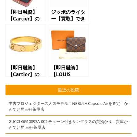
【即日融資】
ジッポのライタ
【Cartier】の
ー【買取】でき
【リング】で
ます【世田谷】
【質預かり】で
【三軒茶屋】
きます【質】
【駒沢】【上
【かんてい局】
馬】
【三軒茶屋】
【即日融資】
【即日融資】
【Cartier】の
【LOUIS
【アクセサリ
VUITTON】の
ー】で【質預か
【財布】で【質
最近の投稿
り】できます
預かり】できま
【質】【かんて
す【質】【かん
中古プロジェクターの人気モデル！NEBULA Capsule Airを査定！か
い局】【三軒茶
てい局】【三軒
んてい局三軒茶屋店
屋】
茶屋】
GUCCI GG1089SA-005 チェーン付きサングラスの質預かり｜質屋か
んてい局 三軒茶屋店