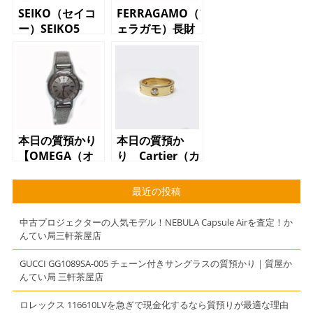
SEIKO（セイコ
FERRAGAMO（フ
ー）SEIKO5
ェラガモ）長財
7S36-04M0 メ
布 22B-559
ンズ腕時計
ブラック
本日の質預かり
本日の質預か
【OMEGA（オ
り Cartier（カ
メガ）DE
ルティエ）ラブ
VILLE デビ
リング
最近の投稿
ル オートマテ
ィック SS】
中古プロジェクターの人気モデル！NEBULA Capsule Airを査定！か
んてい局三軒茶屋店
GUCCI GG1089SA-005 チェーン付きサングラスの質預かり｜質屋か
んてい局 三軒茶屋店
ロレックス 116610LVを急ぎで現金化するなら質預りが最適な理由