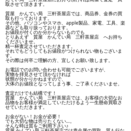
取させて頂きます。
質屋 かんてい局 三軒茶屋店では、商品券、金券の買
取も行っております。
その他、パソコンやスマホ、apple製品、家電、工具、楽
器なども取り扱っております。
お値段が付くのか分からないものでも
とりあえず 質屋 かんてい局 三軒茶屋店 へお持ち
くださいませ。
精一杯査定させていただきます。
それでもどうしてもお値段がつけられない物もございま
す。
その際は何卒ご理解の方、宜しくお願い致します。
お電話でのお問い合わせも可能でございますが、
実物を拝見させて頂かなければ
状態が分かりかねますので、
大体のお値段となってしまう事、ご了承くださいませ。
査定だけでも結構です！
質屋 かんてい局 三軒茶屋店では、お客様の大切なお
品物をお客様が満足していただけるよう一生懸命買取さ
せていただきます。
お金がない！お金が必要！
でも大切な物は売りたくない…。
そんな時は質をご利用下さい♪
質屋 かんてい局 三軒茶屋店では貴金属の買取、質も行な