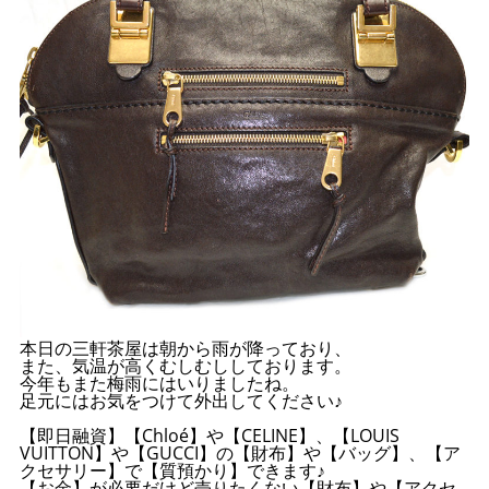
本日の三軒茶屋は朝から雨が降っており、
また、気温が高くむしむししております。
今年もまた梅雨にはいりましたね。
足元にはお気をつけて外出してください♪
【即日融資】【Chloé】や【CELINE】、【LOUIS
VUITTON】や【GUCCI】の【財布】や【バッグ】、【ア
クセサリー】で【質預かり】できます♪
【お金】が必要だけど売りたくない【財布】や【アクセ