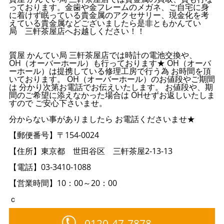
っております。金歯や金フレームのメガネ、ご自宅に身
に着けず眠っている貴金属のアクセサリー、現金化を考
えている貴金属などございましたら是非ともかんてい
局 三軒茶屋店へお越しください！！
質屋 かんてい局 三軒茶屋店では時計の電池交換や、
OH（オーバーホール）も行っております★ OH（オーバ
ーホール）は提携している修理工房で行う為 お時間を頂
いております。 OH（オーバーホール）のお値段やご期間
は 分かり次第お電話でお伝えいたします。 お値段や、期
間のご希望に添えなかった場合は OHせずお返しいたしま
すので ご安心下さいませ。
分からない事がありましたら お電話くださいませ★
【郵便番号】〒154-0024
【住所】東京都 世田谷区 三軒茶屋2-13-13
【電話】03-3410-1088
【営業時間】10：00～20：00
ｃ
0120-47-7878