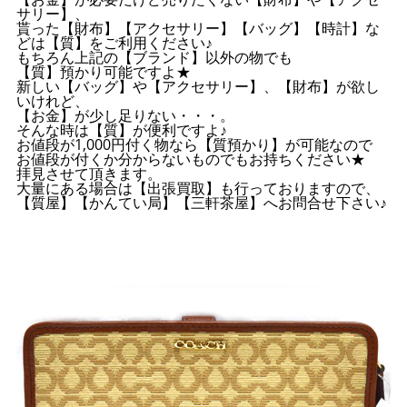
サリー】、
貰った【財布】【アクセサリー】【バッグ】【時計】な
どは【質】をご利用ください♪
もちろん上記の【ブランド】以外の物でも
【質】預かり可能ですよ★
新しい【バッグ】や【アクセサリー】、【財布】が欲し
いけれど、
【お金】が少し足りない・・・。
そんな時は【質】が便利ですよ♪
お値段が1,000円付く物なら【質預かり】が可能なので
お値段が付くか分からないものでもお持ちください★
拝見させて頂きます。
大量にある場合は【出張買取】も行っておりますので、
【質屋】【かんてい局】【三軒茶屋】へお問合せ下さい♪