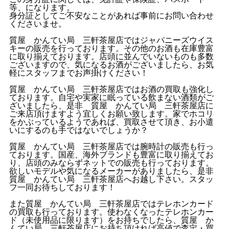
等、になります。
身分証としてご不安なことがあれば事前にお問い合わせ
くださいませ。
質屋 かんてい局 三軒茶屋店ではジャパニーズウイス
キーの販売を行っております。その他のお酒も在庫豊富
に取り揃えております。店頭に並んでいないものも多数
ございますので、気になるお酒がございましたら、お気
軽にスタッフまでお声掛けください！
質屋 かんてい局 三軒茶屋店ではお酒の買取も強化し
ております。自宅や実家に眠っている飲まない酒類がご
ざいましたら、是非 質屋 かんてい局 三軒茶屋店に
ご来店頂けますよう宜しくお願い致します。家でホコリ
をかぶっているようであれば、買取させて頂き、お小遣
いにするのも手ではないでしょうか？
質屋 かんてい局 三軒茶屋店では腕時計の販売も行っ
ております。国産、海外ブランドも豊富に取り揃えてお
り、店頭のみならずネットでの販売も行っております。
欲しいモデルや気になるメーカーがありましたら、是非
質屋 かんてい局 三軒茶屋店へお越し下さい。スタッ
フ一同お待ちしております！
また質屋 かんてい局 三軒茶屋店ではテレホンカード
の買取も行っております。使わなくなったテレホンカー
ド（未使用品に限ります）をお持ちでしたら、質屋 か
んてい局 三軒茶屋店にお持ち頂ければ高値で査定・買