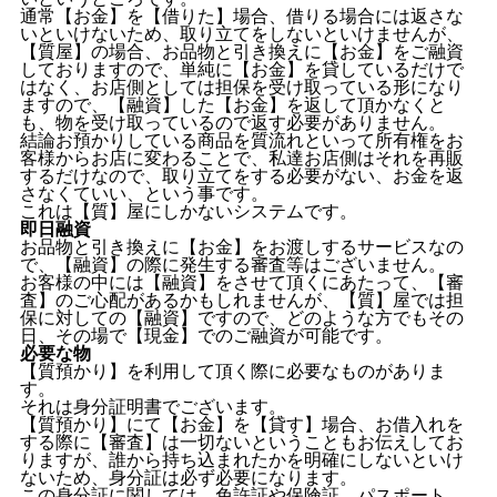
通常【お金】を【借りた】場合、借りる場合には返さな
いといけないため、取り立てをしないといけませんが、
【質屋】の場合、お品物と引き換えに【お金】をご融資
しておりますので、単純に【お金】を貸しているだけで
はなく、お店側としては担保を受け取っている形になり
ますので、【融資】した【お金】を返して頂かなくと
も、物を受け取っているので返す必要がありません。
結論お預かりしている商品を質流れといって所有権をお
客様からお店に変わることで、私達お店側はそれを再販
するだけなので、取り立てをする必要がない、お金を返
さなくていい、という事です。
これは【質】屋にしかないシステムです。
即日融資
お品物と引き換えに【お金】をお渡しするサービスなの
で、【融資】の際に発生する審査等はございません。
お客様の中には【融資】をさせて頂くにあたって、【審
査】のご心配があるかもしれませんが、【質】屋では担
保に対しての【融資】ですので、どのような方でもその
日、その場で【現金】でのご融資が可能です。
必要な物
【質預かり】を利用して頂く際に必要なものがありま
す。
それは身分証明書でございます。
【質預かり】にて【お金】を【貸す】場合、お借入れを
する際に【審査】は一切ないということもお伝えしてお
りますが、誰から持ち込まれたかを明確にしないといけ
ないため、身分証は必ず必要になります。
この身分証に関しては、免許証や保険証、パスポート